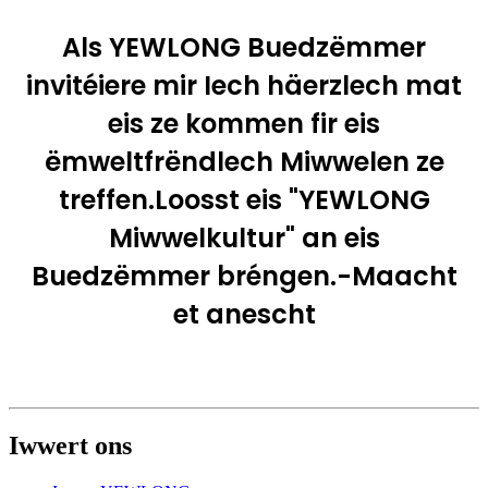
Als YEWLONG Buedzëmmer
invitéiere mir Iech häerzlech mat
eis ze kommen fir eis
ëmweltfrëndlech Miwwelen ze
treffen.Loosst eis "YEWLONG
Miwwelkultur" an eis
Buedzëmmer bréngen.-Maacht
et anescht
Iwwert ons