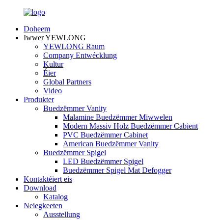
Doheem
Iwwer YEWLONG
YEWLONG Raum
Company Entwécklung
Kultur
Éier
Global Partners
Video
Produkter
Buedzëmmer Vanity
Malamine Buedzëmmer Miwwelen
Modern Massiv Holz Buedzëmmer Cabient
PVC Buedzëmmer Cabinet
American Buedzëmmer Vanity
Buedzëmmer Spigel
LED Buedzëmmer Spigel
Buedzëmmer Spigel Mat Defogger
Kontaktéiert eis
Download
Katalog
Neiegkeeten
Ausstellung