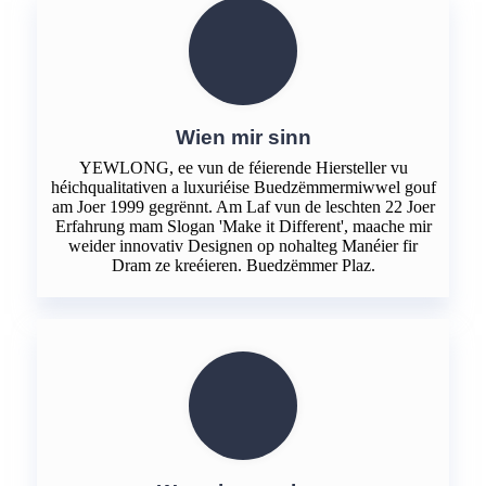
Wien mir sinn
YEWLONG, ee vun de féierende Hiersteller vu
héichqualitativen a luxuriéise Buedzëmmermiwwel gouf
am Joer 1999 gegrënnt. Am Laf vun de leschten 22 Joer
Erfahrung mam Slogan 'Make it Different', maache mir
weider innovativ Designen op nohalteg Manéier fir
Dram ze kreéieren. Buedzëmmer Plaz.