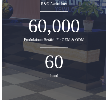
R&D Aarbechter
60,000
Produktioun Beräich Fir OEM & ODM
60
Land