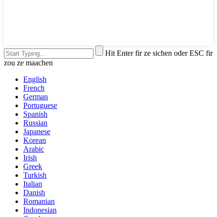
Hit Enter fir ze sichen oder ESC fir
zou ze maachen
English
French
German
Portuguese
Spanish
Russian
Japanese
Korean
Arabic
Irish
Greek
Turkish
Italian
Danish
Romanian
Indonesian