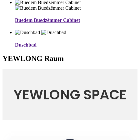
Buedem Buedzëmmer Cabinet
Duschbad
YEWLONG Raum
YEWLONG SPACE