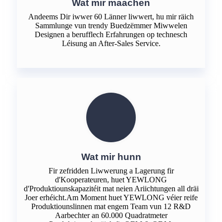
Wat mir maachen
Andeems Dir iwwer 60 Länner liwwert, hu mir räich
Sammlunge vun trendy Buedzëmmer Miwwelen
Designen a berufflech Erfahrungen op technesch
Léisung an After-Sales Service.
Wat mir hunn
Fir zefridden Liwwerung a Lagerung fir
d'Kooperateuren, huet YEWLONG
d'Produktiounskapazitéit mat neien Ariichtungen all dräi
Joer erhéicht.Am Moment huet YEWLONG véier reife
Produktiounslinnen mat engem Team vun 12 R&D
Aarbechter an 60.000 Quadratmeter