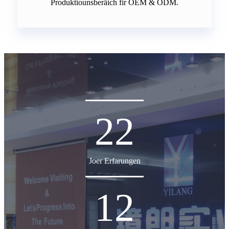
Produktiounsberäich fir OEM & ODM.
22
Joer Erfarungen
12