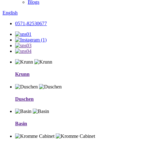
Blogs
English
0571-82530677
Krunn
Duschen
Basin