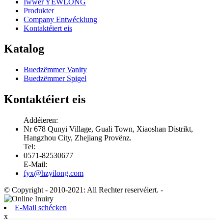
Iwwer YEWLONG
Produkter
Company Entwécklung
Kontaktéiert eis
Katalog
Buedzëmmer Vanity
Buedzëmmer Spigel
Kontaktéiert eis
Addéieren:
Nr 678 Qunyi Village, Guali Town, Xiaoshan Distrikt,
Hangzhou City, Zhejiang Provënz.
Tel:
0571-82530677
E-Mail:
fyx@hzyilong.com
© Copyright - 2010-2021: All Rechter reservéiert.
-
E-Mail schécken
x