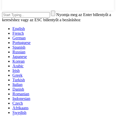
Nyomja meg az Enter billentyűt a
kereséshez vagy az ESC billentyűt a bezáráshoz
English
French
German
Portuguese
Spanish
Russian
Japanese
Korean
Arabic
Irish
Greek
Turkish
Italian
Danish
Romanian
Indonesian
Czech
Afrikaans
Swedish