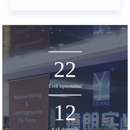
22
Évek tapasztalatai
12
K+F dolgozók