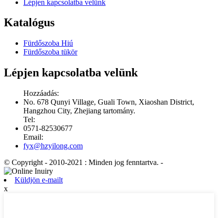
Lépjen kapcsolatba velünk
Katalógus
Fürdőszoba Hiú
Fürdőszoba tükör
Lépjen kapcsolatba velünk
Hozzáadás:
No. 678 Qunyi Village, Guali Town, Xiaoshan District,
Hangzhou City, Zhejiang tartomány.
Tel:
0571-82530677
Email:
fyx@hzyilong.com
© Copyright - 2010-2021 : Minden jog fenntartva.
-
Küldjön e-mailt
x