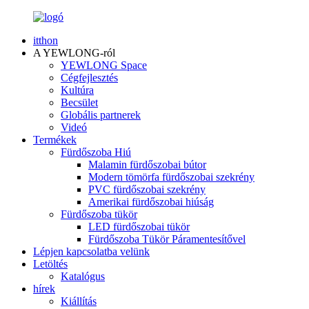
itthon
A YEWLONG-ról
YEWLONG Space
Cégfejlesztés
Kultúra
Becsület
Globális partnerek
Videó
Termékek
Fürdőszoba Hiú
Malamin fürdőszobai bútor
Modern tömörfa fürdőszobai szekrény
PVC fürdőszobai szekrény
Amerikai fürdőszobai hiúság
Fürdőszoba tükör
LED fürdőszobai tükör
Fürdőszoba Tükör Páramentesítővel
Lépjen kapcsolatba velünk
Letöltés
Katalógus
hírek
Kiállítás