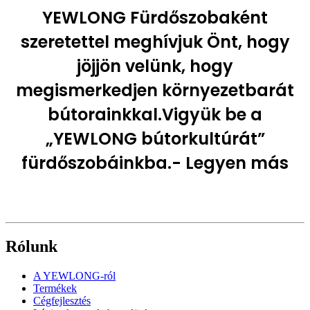
YEWLONG Fürdőszobaként
szeretettel meghívjuk Önt, hogy
jöjjön velünk, hogy
megismerkedjen környezetbarát
bútorainkkal.Vigyük be a
„YEWLONG bútorkultúrát”
fürdőszobáinkba.- Legyen más
Rólunk
A YEWLONG-ról
Termékek
Cégfejlesztés