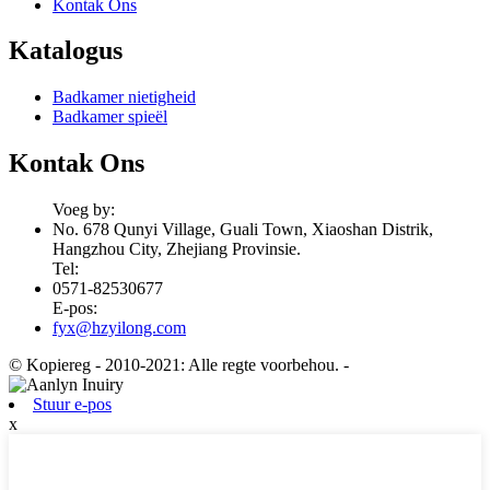
Kontak Ons
Katalogus
Badkamer nietigheid
Badkamer spieël
Kontak Ons
Voeg by:
No. 678 Qunyi Village, Guali Town, Xiaoshan Distrik,
Hangzhou City, Zhejiang Provinsie.
Tel:
0571-82530677
E-pos:
fyx@hzyilong.com
© Kopiereg - 2010-2021: Alle regte voorbehou.
-
Stuur e-pos
x