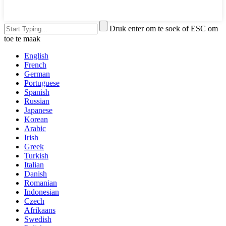
Druk enter om te soek of ESC om
toe te maak
English
French
German
Portuguese
Spanish
Russian
Japanese
Korean
Arabic
Irish
Greek
Turkish
Italian
Danish
Romanian
Indonesian
Czech
Afrikaans
Swedish