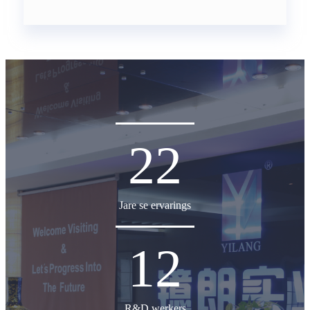
22
Jare se ervarings
12
R&D werkers