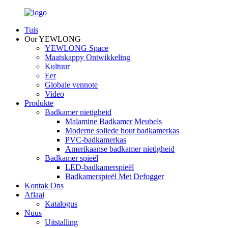
Tuis
Oor YEWLONG
YEWLONG Space
Maatskappy Ontwikkeling
Kultuur
Eer
Globale vennote
Video
Produkte
Badkamer nietigheid
Malamine Badkamer Meubels
Moderne soliede hout badkamerkas
PVC-badkamerkas
Amerikaanse badkamer nietigheid
Badkamer spieël
LED-badkamerspieël
Badkamerspieël Met Defogger
Kontak Ons
Aflaai
Katalogus
Nuus
Uitstalling