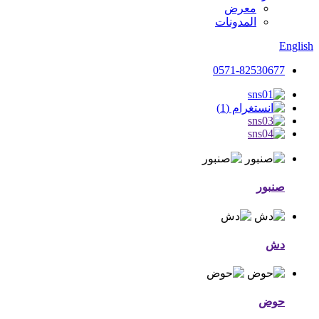
معرض
المدونات
English
0571-82530677
صنبور
دش
حوض