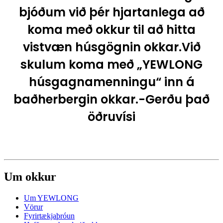
bjóðum við þér hjartanlega að
koma með okkur til að hitta
vistvæn húsgögnin okkar.Við
skulum koma með „YEWLONG
húsgagnamenningu“ inn á
baðherbergin okkar.-Gerðu það
öðruvísi
Um okkur
Um YEWLONG
Vörur
Fyrirtækjaþróun