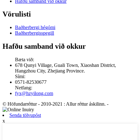
Hafðu samband við okkur
Vörulisti
Baðherbergi hégómi
Baðherbergisspegill
Hafðu samband við okkur
Bæta við:
678 Qunyi Village, Guali Town, Xiaoshan District,
Hangzhou City, Zhejiang Province.
Sími:
0571-82530677
Netfang:
fyx@hzyilong.com
© Höfundarréttur - 2010-2021 : Allur réttur áskilinn.
-
Senda tölvupóst
x