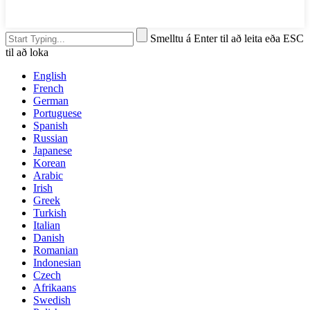
Smelltu á Enter til að leita eða ESC
til að loka
English
French
German
Portuguese
Spanish
Russian
Japanese
Korean
Arabic
Irish
Greek
Turkish
Italian
Danish
Romanian
Indonesian
Czech
Afrikaans
Swedish