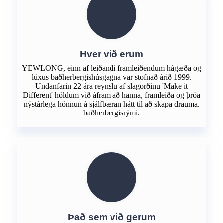
Hver við erum
YEWLONG, einn af leiðandi framleiðendum hágæða og
lúxus baðherbergishúsgagna var stofnað árið 1999.
Undanfarin 22 ára reynslu af slagorðinu 'Make it
Different' höldum við áfram að hanna, framleiða og þróa
nýstárlega hönnun á sjálfbæran hátt til að skapa drauma.
baðherbergisrými.
Það sem við gerum