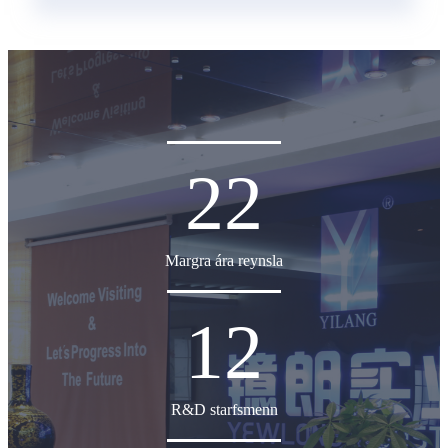
22
Margra ára reynsla
12
R&D starfsmenn