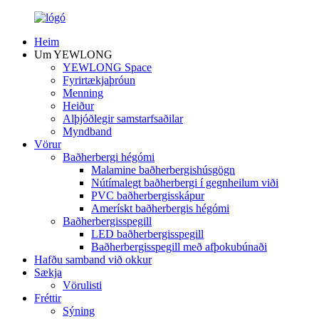
Heim
Um YEWLONG
YEWLONG Space
Fyrirtækjaþróun
Menning
Heiður
Alþjóðlegir samstarfsaðilar
Myndband
Vörur
Baðherbergi hégómi
Malamine baðherbergishúsgögn
Nútímalegt baðherbergi í gegnheilum viði
PVC baðherbergisskápur
Amerískt baðherbergis hégómi
Baðherbergisspegill
LED baðherbergisspegill
Baðherbergisspegill með afþokubúnaði
Hafðu samband við okkur
Sækja
Vörulisti
Fréttir
Sýning