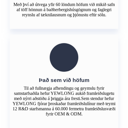
Með því að útvega yfir 60 löndum höfum við mikið safn
af töff hönnun á baðherbergishúsgögnum og faglegri
reynslu af tæknilausnum og þjónustu eftir sölu.
Það sem við höfum
Til að fullnægja afhendingu og geymslu fyrir
samstarfsaðila hefur YEWLONG aukið framleiðslugetu
með nýrri aðstöðu á þriggja ára fresti.Sem stendur hefur
YEWLONG fjórar þroskaðar framleiðslulínur með teymi
12 R&D starfsmanna á 60.000 fermetra framleiðslusvæði
fyrir OEM & ODM.