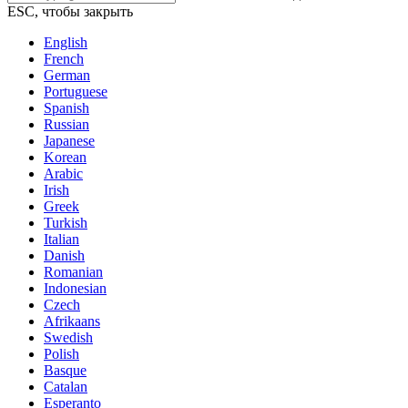
ESC, чтобы закрыть
English
French
German
Portuguese
Spanish
Russian
Japanese
Korean
Arabic
Irish
Greek
Turkish
Italian
Danish
Romanian
Indonesian
Czech
Afrikaans
Swedish
Polish
Basque
Catalan
Esperanto