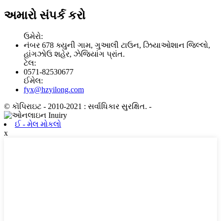
અમારો સંપર્ક કરો
ઉમેરો:
નંબર 678 ક્યુની ગામ, ગુઆલી ટાઉન, ઝિયાઓશાન જિલ્લો,
હાંગઝોઉ શહેર, ઝેજિયાંગ પ્રાંત.
ટેલ:
0571-82530677
ઈમેલ:
fyx@hzyilong.com
© કૉપિરાઇટ - 2010-2021 : સર્વાધિકાર સુરક્ષિત.
-
ઈ - મેલ મોકલો
x