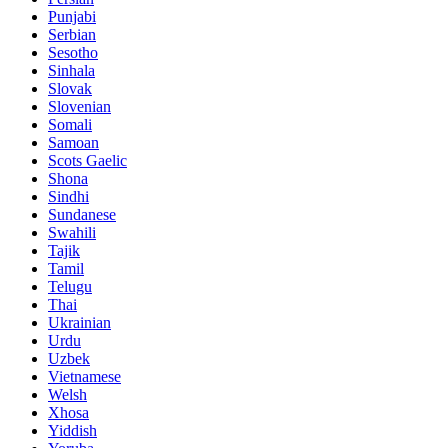
Punjabi
Serbian
Sesotho
Sinhala
Slovak
Slovenian
Somali
Samoan
Scots Gaelic
Shona
Sindhi
Sundanese
Swahili
Tajik
Tamil
Telugu
Thai
Ukrainian
Urdu
Uzbek
Vietnamese
Welsh
Xhosa
Yiddish