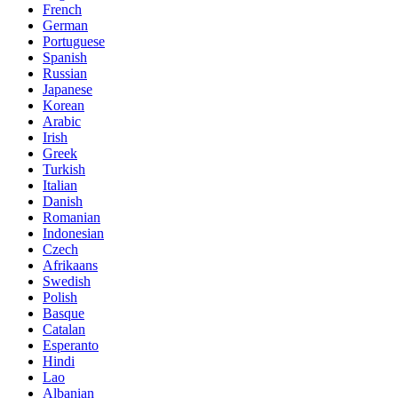
French
German
Portuguese
Spanish
Russian
Japanese
Korean
Arabic
Irish
Greek
Turkish
Italian
Danish
Romanian
Indonesian
Czech
Afrikaans
Swedish
Polish
Basque
Catalan
Esperanto
Hindi
Lao
Albanian