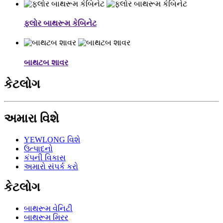
ફ્લોર બાથરૂમ કેબિનેટ
બાથટબ શાવર
કેટલોગ
અમારા વિશે
YEWLONG વિશે
ઉત્પાદનો
કંપની વિકાસ
અમારો સંપર્ક કરો
કેટલોગ
બાથરૂમ વેનિટી
બાથરૂમ મિરર