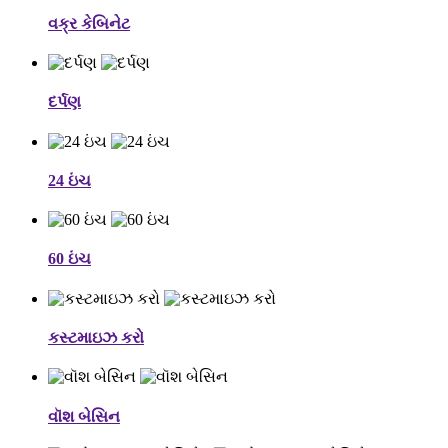
વક્ર કેબિનેટ
દર્પણ
24 ઇંચ
60 ઇંચ
કસ્ટમાઇઝ કરો
વૉશ બેસિન