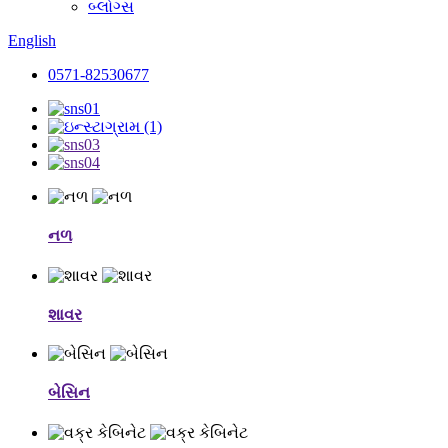
બ્લોગ્સ
English
0571-82530677
નળ
શાવર
બેસિન