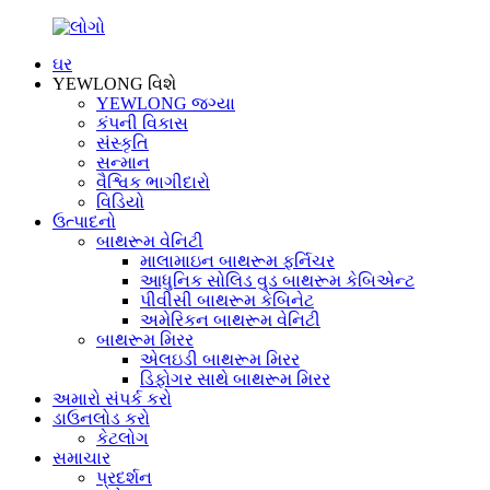
ઘર
YEWLONG વિશે
YEWLONG જગ્યા
કંપની વિકાસ
સંસ્કૃતિ
સન્માન
વૈશ્વિક ભાગીદારો
વિડિયો
ઉત્પાદનો
બાથરૂમ વેનિટી
માલામાઇન બાથરૂમ ફર્નિચર
આધુનિક સોલિડ વુડ બાથરૂમ કેબિએન્ટ
પીવીસી બાથરૂમ કેબિનેટ
અમેરિકન બાથરૂમ વેનિટી
બાથરૂમ મિરર
એલઇડી બાથરૂમ મિરર
ડિફોગર સાથે બાથરૂમ મિરર
અમારો સંપર્ક કરો
ડાઉનલોડ કરો
કેટલોગ
સમાચાર
પ્રદર્શન