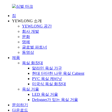
집
YEWLONG 소개
YEWLONG 공간
회사 개발
문화
명예
글로벌 파트너
동영상
제품
욕실 화장대
말라민 욕실 가구
현대 단단한 나무 욕실 Cabient
PVC 욕실 캐비닛
미국식 욕실 화장대
욕실 거울
LED 욕실 거울
Defogger가 있는 욕실 거울
문의하기
다운로드