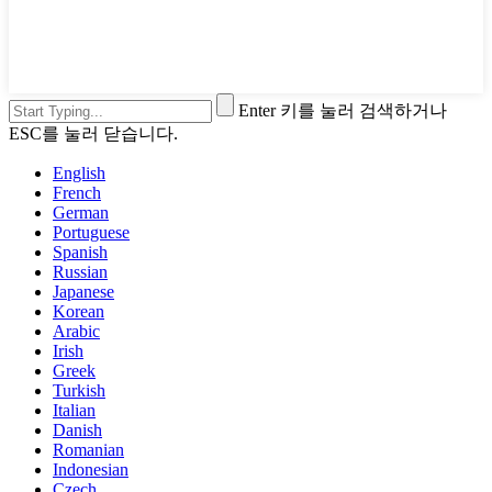
Enter 키를 눌러 검색하거나
ESC를 눌러 닫습니다.
English
French
German
Portuguese
Spanish
Russian
Japanese
Korean
Arabic
Irish
Greek
Turkish
Italian
Danish
Romanian
Indonesian
Czech