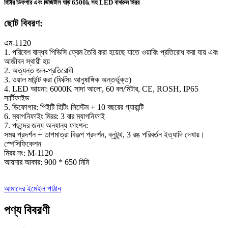
হিটার ডিফগার এবং ডিজিটাল ঘড়ি 6500k সহ LED বাথরুম মিরর
ছোট বিবরণ:
এম-1120
1. পরিবেশ বান্ধব পিভিসি ফ্রেম তৈরি করা হয়েছে যাতে ওয়ারিং প্রতিরোধ করা যায় এবং
আজীবন স্থায়ী হয়
2. অত্যন্ত জল-প্রতিরোধী
3. ওয়াল মাউন্ট করা (ফিক্সিং আনুষাঙ্গিক অন্তর্ভুক্ত)
4. LED আয়না: 6000K সাদা আলো, 60 বল/মিটার, CE, ROSH, IP65
সার্টিফাইড
5. ডিফোগার: পিইটি হিটিং সিস্টেম + 10 বছরের গ্যারান্টি
6. ম্যাগনিফাইং মিরর: 3 বার ম্যাগনিফাই
7. পছন্দের জন্য অন্যান্য ফাংশন:
সময় প্রদর্শন + তাপমাত্রা বিকল্প প্রদর্শন, ব্লুটুথ, 3 রঙ পরিবর্তন ইত্যাদি দেখায়।
স্পেসিফিকেশন
মিরর নং: M-1120
আয়নার আকার: 900 * 650 মিমি
আমাদের ইমেইল পাঠান
পণ্য বিবরণী