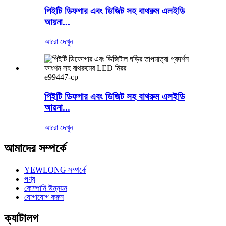
পিইটি ডিফগার এবং ডিজিট সহ বাথরুম এলইডি
আয়না...
আরো দেখুন
e99447-cp
পিইটি ডিফগার এবং ডিজিট সহ বাথরুম এলইডি
আয়না...
আরো দেখুন
আমাদের সম্পর্কে
YEWLONG সম্পর্কে
পণ্য
কোম্পানি উন্নয়ন
যোগাযোগ করুন
ক্যাটালগ