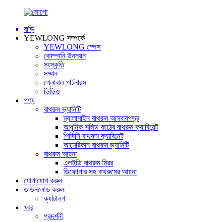
বাড়ি
YEWLONG সম্পর্কে
YEWLONG স্পেস
কোম্পানি উন্নয়ন
সংস্কৃতি
সম্মান
গ্লোবাল পার্টনারস
ভিডিও
পণ্য
বাথরুম ভ্যানিটি
ম্যালামাইন বাথরুম আসবাবপত্র
আধুনিক সলিড কাঠের বাথরুম ক্যাবিয়েন্ট
পিভিসি বাথরুম ক্যাবিনেট
আমেরিকান বাথরুম ভ্যানিটি
বাথরুম আয়না
এলইডি বাথরুম মিরর
ডিফোগার সহ বাথরুমের আয়না
যোগাযোগ করুন
ডাউনলোড করুন
ক্যাটালগ
খবর
প্রদর্শনী