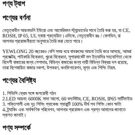
পণ্য ট্যাগ
পণ্যের বর্ণনা
নেতৃত্বাধীন আয়নাগুলি ইউরো এবং আমেরিকান স্ট্যান্ডার্ডের সাথে তৈরি করা হয়, যা CE,
ROSH, IP 65, UL দ্বারা প্রত্যয়িত।এদিকে, নেতৃত্বাধীন রঙ / কেলভিন, রা
আপনার প্রয়োজনীয়তা অনুসারে তৈরি করা যেতে পারে।
YEWLONG 20 বছরেরও বেশি সময় ধরে বাথরুমের আয়না তৈরি করে আসছে, আমরা
প্রজেক্টর, পাইকারি বিক্রেতা, খুচরা বিক্রেতা, সুপারমার্কেট মল ইত্যাদির সহযোগিতা থেকে
বিদেশী বাজারের জন্য পেশাদার, বিভিন্ন বাজারের জন্য দায়ী বিভিন্ন বিক্রয় দল রয়েছে,
তারা বিশেষায়িত বাজার নকশা, উপকরণ, কনফিগারেশন, মূল্য এবং শিপিং নিয়ম.
পণ্যের বৈশিষ্ট্য
1. পিভিসি ফ্রেম সঙ্গে জলরোধী গঠন
2.LED আয়না: 6000K সাদা আলো, 60 বল/মিটার, CE, ROSH, IP65 সার্টিফাইড
3. শক্তিশালী এবং দৃঢ় শিপিং প্যাকেজ গ্যারান্টি 100% দীর্ঘ পথ শিপিং কোন ক্ষতি
4. ট্র্যাকিং এবং সার্বক্ষণিক পরিবেশন, আপনার প্রয়োজন এবং প্রশ্ন আমাদের জানাতে
স্বাগত জানাই।
পণ্য সম্পর্কে