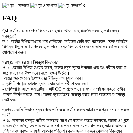
FAQ
Q4.অর্ডার দেওয়ার পরে কি ওয়েবসাইটে দেখানো আইটেমগুলি সরবরাহ করার জন্য
প্রস্তুত?
ক 4. অর্ডার নিশ্চিত হওয়ার পরে বেশিরভাগ আইটেম তৈরি করা প্রয়োজন।স্টক আইটেম
বিভিন্ন ঋতু কারণে উপলব্ধ হতে পারে, বিস্তারিত তথ্যের জন্য আমাদের কর্মীদের সাথে
যোগাযোগ করুন.
প্রশ্ন5.আপনার মান নিয়ন্ত্রণ কিভাবে?
A 5. -অর্ডার নিশ্চিত হওয়ার আগে, আমরা নমুনা দ্বারা উপাদান এবং রঙ পরীক্ষা করব যা
কঠোরভাবে ভর উৎপাদনের মতো হওয়া উচিত।
-আমরা শুরু থেকেই উৎপাদনের বিভিন্ন ধাপ ট্র্যাক করব।
- প্রতিটি পণ্যের গুণমান প্যাক করার আগে পরীক্ষা করা হয়।
- ডেলিভারির আগে ক্লায়েন্টরা একটি QC পাঠাতে পারে বা গুণমান পরীক্ষা করতে তৃতীয়
পক্ষকে নির্দেশ করতে পারে।আমরা ক্লায়েন্টদের সাহায্য করার জন্য আমাদের যথাসাধ্য
চেষ্টা করব
প্রশ্ন ৬.আমি কিভাবে মূল্য পেতে পারি এবং অর্ডার করতে আমার প্রশ্নের সমাধান করতে
পারি?
A 6. আমাদের তদন্ত পাঠিয়ে আমাদের সাথে যোগাযোগ করতে স্বাগতম, আমরা 24 ঘন্টা
অন-লাইনে আছি, যত তাড়াতাড়ি আমরা আপনার সাথে যোগাযোগ করব, আমরা আপনার
চাহিদা এবং প্রশ্ন অনুযায়ী আপনার পরিবেশন করার জন্য একজন পেশাদার বিক্রয়ের