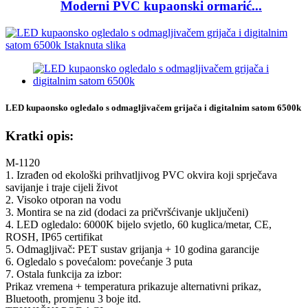
Moderni PVC kupaonski ormarić...
LED kupaonsko ogledalo s odmagljivačem grijača i digitalnim satom 6500k
Kratki opis:
M-1120
1. Izrađen od ekološki prihvatljivog PVC okvira koji sprječava
savijanje i traje cijeli život
2. Visoko otporan na vodu
3. Montira se na zid (dodaci za pričvršćivanje uključeni)
4. LED ogledalo: 6000K bijelo svjetlo, 60 kuglica/metar, CE,
ROSH, IP65 certifikat
5. Odmagljivač: PET sustav grijanja + 10 godina garancije
6. Ogledalo s povećalom: povećanje 3 puta
7. Ostala funkcija za izbor:
Prikaz vremena + temperatura prikazuje alternativni prikaz,
Bluetooth, promjenu 3 boje itd.