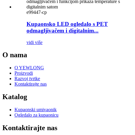
e99447-cp
Kupaonsko LED ogledalo s PET
odmagljivačem i digitalnim...
vidi više
O nama
O YEWLONG
Proizvodi
Razvoj tvrtke
Kontaktirajte nas
Katalog
Kupaonski umivaonik
Ogledalo za kupaonicu
Kontaktirajte nas