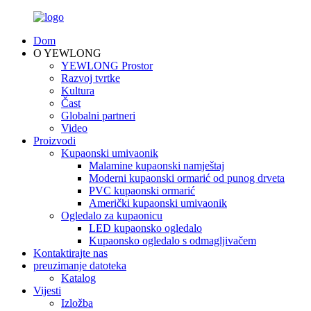
Dom
O YEWLONG
YEWLONG Prostor
Razvoj tvrtke
Kultura
Čast
Globalni partneri
Video
Proizvodi
Kupaonski umivaonik
Malamine kupaonski namještaj
Moderni kupaonski ormarić od punog drveta
PVC kupaonski ormarić
Američki kupaonski umivaonik
Ogledalo za kupaonicu
LED kupaonsko ogledalo
Kupaonsko ogledalo s odmagljivačem
Kontaktirajte nas
preuzimanje datoteka
Katalog
Vijesti
Izložba