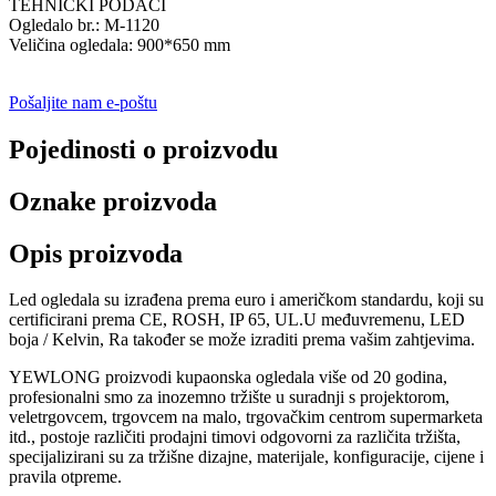
TEHNIČKI PODACI
Ogledalo br.: M-1120
Veličina ogledala: 900*650 mm
Pošaljite nam e-poštu
Pojedinosti o proizvodu
Oznake proizvoda
Opis proizvoda
Led ogledala su izrađena prema euro i američkom standardu, koji su
certificirani prema CE, ROSH, IP 65, UL.U međuvremenu, LED
boja / Kelvin, Ra također se može izraditi prema vašim zahtjevima.
YEWLONG proizvodi kupaonska ogledala više od 20 godina,
profesionalni smo za inozemno tržište u suradnji s projektorom,
veletrgovcem, trgovcem na malo, trgovačkim centrom supermarketa
itd., postoje različiti prodajni timovi odgovorni za različita tržišta,
specijalizirani su za tržišne dizajne, materijale, konfiguracije, cijene i
pravila otpreme.