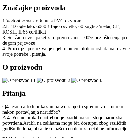
Značajke proizvoda
1.Vodootporna struktura s PVC okvirom
2.LED ogledalo: 6000K bijelo svjetlo, 60 kuglica/metar, CE,
ROSH, IP65 certifikat
3. Snažan i čvrst paket za otpremu jamči 100% bez oštećenja pri
dugom prijevozu
4. Praćenje i posluživanje cijelim putem, dobrodošli da nam javite
svoje potrebe i pitanja.
O proizvodu
Pitanja
Q4.Jesu li artikli prikazani na web-mjestu spremni za isporuku
nakon postavljanja narudžbe?
A 4. Većinu artikala potrebno je izraditi nakon što je narudžba
potvrđena.Artikli na zalihama mogu biti dostupni zbog različitih
godišnjih doba, obratite se našem osoblju za detaljne informacije.