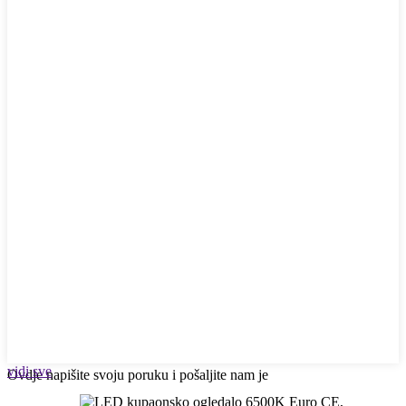
vidi sve
Ovdje napišite svoju poruku i pošaljite nam je