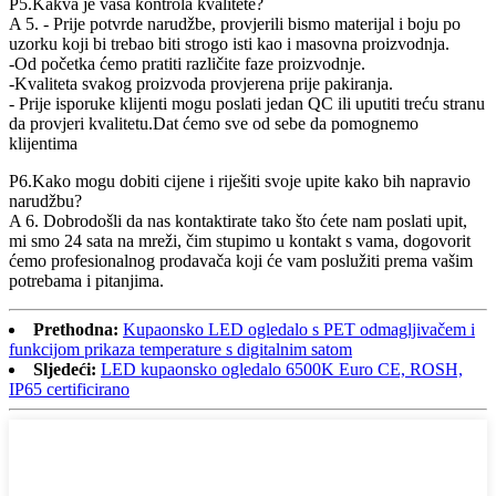
P5.Kakva je vaša kontrola kvalitete?
A 5. - Prije potvrde narudžbe, provjerili bismo materijal i boju po
uzorku koji bi trebao biti strogo isti kao i masovna proizvodnja.
-Od početka ćemo pratiti različite faze proizvodnje.
-Kvaliteta svakog proizvoda provjerena prije pakiranja.
- Prije isporuke klijenti mogu poslati jedan QC ili uputiti treću stranu
da provjeri kvalitetu.Dat ćemo sve od sebe da pomognemo
klijentima
P6.Kako mogu dobiti cijene i riješiti svoje upite kako bih napravio
narudžbu?
A 6. Dobrodošli da nas kontaktirate tako što ćete nam poslati upit,
mi smo 24 sata na mreži, čim stupimo u kontakt s vama, dogovorit
ćemo profesionalnog prodavača koji će vam poslužiti prema vašim
potrebama i pitanjima.
Prethodna:
Kupaonsko LED ogledalo s PET odmagljivačem i
funkcijom prikaza temperature s digitalnim satom
Sljedeći:
LED kupaonsko ogledalo 6500K Euro CE, ROSH,
IP65 certificirano