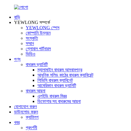
বাড়ি
YEWLONG সম্পর্কে
YEWLONG স্পেস
কোম্পানি উন্নয়ন
সংস্কৃতি
সম্মান
গ্লোবাল পার্টনারস
ভিডিও
পণ্য
বাথরুম ভ্যানিটি
ম্যালামাইন বাথরুম আসবাবপত্র
আধুনিক সলিড কাঠের বাথরুম ক্যাবিয়েন্ট
পিভিসি বাথরুম ক্যাবিনেট
আমেরিকান বাথরুম ভ্যানিটি
বাথরুম আয়না
এলইডি বাথরুম মিরর
ডিফোগার সহ বাথরুমের আয়না
যোগাযোগ করুন
ডাউনলোড করুন
ক্যাটালগ
খবর
প্রদর্শনী