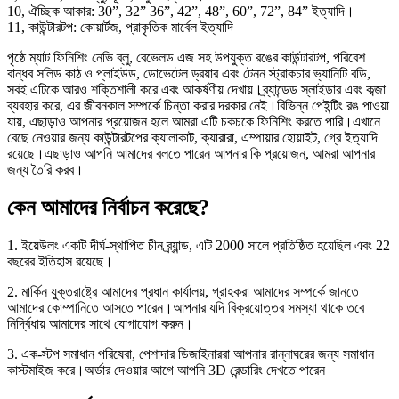
10, ঐচ্ছিক আকার: 30”, 32” 36”, 42”, 48”, 60”, 72”, 84” ইত্যাদি।
11, কাউন্টারটপ: কোয়ার্টজ, প্রাকৃতিক মার্বেল ইত্যাদি
পৃষ্ঠে ম্যাট ফিনিশিং নেভি ব্লু, বেভেলড এজ সহ উপযুক্ত রঙের কাউন্টারটপ, পরিবেশ
বান্ধব সলিড কাঠ ও প্লাইউড, ডোভেটেল ড্রয়ার এবং টেনন স্ট্রাকচার ভ্যানিটি বডি,
সবই এটিকে আরও শক্তিশালী করে এবং আকর্ষণীয় দেখায়।ব্র্যান্ডেড স্লাইডার এবং কব্জা
ব্যবহার করে, এর জীবনকাল সম্পর্কে চিন্তা করার দরকার নেই।বিভিন্ন পেইন্টিং রঙ পাওয়া
যায়, এছাড়াও আপনার প্রয়োজন হলে আমরা এটি চকচকে ফিনিশিং করতে পারি।এখানে
বেছে নেওয়ার জন্য কাউন্টারটপের ক্যালাকাট, ক্যারারা, এম্পায়ার হোয়াইট, গ্রে ইত্যাদি
রয়েছে।এছাড়াও আপনি আমাদের বলতে পারেন আপনার কি প্রয়োজন, আমরা আপনার
জন্য তৈরি করব।
কেন আমাদের নির্বাচন করেছে?
1. ইয়েউলং একটি দীর্ঘ-স্থাপিত চীন ব্র্যান্ড, এটি 2000 সালে প্রতিষ্ঠিত হয়েছিল এবং 22
বছরের ইতিহাস রয়েছে।
2. মার্কিন যুক্তরাষ্ট্রে আমাদের প্রধান কার্যালয়, গ্রাহকরা আমাদের সম্পর্কে জানতে
আমাদের কোম্পানিতে আসতে পারেন।আপনার যদি বিক্রয়োত্তর সমস্যা থাকে তবে
নির্দ্বিধায় আমাদের সাথে যোগাযোগ করুন।
3. এক-স্টপ সমাধান পরিষেবা, পেশাদার ডিজাইনাররা আপনার রান্নাঘরের জন্য সমাধান
কাস্টমাইজ করে।অর্ডার দেওয়ার আগে আপনি 3D রেন্ডারিং দেখতে পারেন