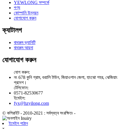
YEWLONG সম্পর্কে
পণ্য
কোম্পানি উন্নয়ন
যোগাযোগ করুন
ক্যাটালগ
বাথরুম ভ্যানিটি
বাথরুম আয়না
যোগাযোগ করুন
যোগ করুন:
নং 678 কুনি গ্রাম, গুয়ালি টাউন, জিয়াওশান জেলা, হাংঝো শহর, ঝেজিয়াং
প্রদেশ।
টেলিফোন:
0571-82530677
ইমেইল:
fyx@hzyilong.com
© কপিরাইট - 2010-2021 : সর্বস্বত্ব সংরক্ষিত৷
-
ইমেইল পাঠান
x