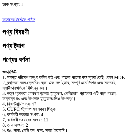
তাক সংখ্যা: 1
আমাদের ইমেইল পাঠান
পণ্য বিবরণী
পণ্য ট্যাগ
পণ্যের বর্ণনা
ওভারভিউ
1, সমস্ত পরিবেশ বান্ধব কঠিন কাঠ এবং পাতলা পাতলা কাঠ দ্বারা তৈরি, কোন MDF.
2, ব্র্যান্ডেড নরম-ক্লোজিং কব্জা এবং স্লাইডার, সম্পূর্ণ এক্সটেনশন এবং সহজেই
স্লাইডারগুলিকে বিচ্ছিন্ন করা।
3, নতুন প্রবণতা গোল্ডেন ব্রাশড হ্যান্ডেল, বেশিরভাগ গ্রাহকরা এটি পছন্দ করেন,
অন্যান্য রঙ এবং উপাদান হ্যান্ডেলগুলিও উপলব্ধ।
4, ফ্রিস্ট্যান্ডিং ভ্যানিটি
5, CUPC স্ট্যাম্প সহ ডাবল সিঙ্ক
6, কার্যকরী দরজার সংখ্যা: 4
7, কার্যকরী ড্রয়ারের সংখ্যা: 11
8, তাক সংখ্যা: 2
9, রঙ: সাদা, নেভি ব্লু, ধূসর, সবুজ ইত্যাদি।