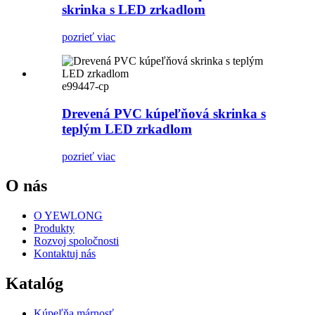
skrinka s LED zrkadlom
pozrieť viac
e99447-cp
Drevená PVC kúpeľňová skrinka s
teplým LED zrkadlom
pozrieť viac
O nás
O YEWLONG
Produkty
Rozvoj spoločnosti
Kontaktuj nás
Katalóg
Kúpeľňa márnosť