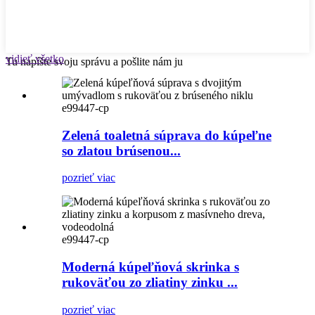
vidieť všetko
Tu napíšte svoju správu a pošlite nám ju
e99447-cp
Zelená toaletná súprava do kúpeľne
so zlatou brúsenou...
pozrieť viac
e99447-cp
Moderná kúpeľňová skrinka s
rukoväťou zo zliatiny zinku ...
pozrieť viac