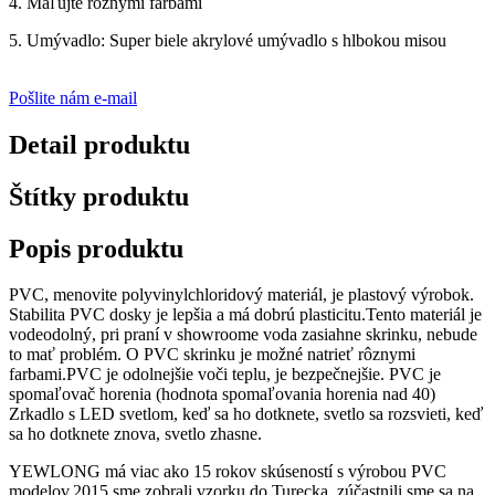
4. Maľujte rôznymi farbami
5. Umývadlo: Super biele akrylové umývadlo s hlbokou misou
Pošlite nám e-mail
Detail produktu
Štítky produktu
Popis produktu
PVC, menovite polyvinylchloridový materiál, je plastový výrobok.
Stabilita PVC dosky je lepšia a má dobrú plasticitu.Tento materiál je
vodeodolný, pri praní v showroome voda zasiahne skrinku, nebude
to mať problém. O PVC skrinku je možné natrieť rôznymi
farbami.PVC je odolnejšie voči teplu, je bezpečnejšie. PVC je
spomaľovač horenia (hodnota spomaľovania horenia nad 40)
Zrkadlo s LED svetlom, keď sa ho dotknete, svetlo sa rozsvieti, keď
sa ho dotknete znova, svetlo zhasne.
YEWLONG má viac ako 15 rokov skúseností s výrobou PVC
modelov.2015 sme zobrali vzorku do Turecka, zúčastnili sme sa na