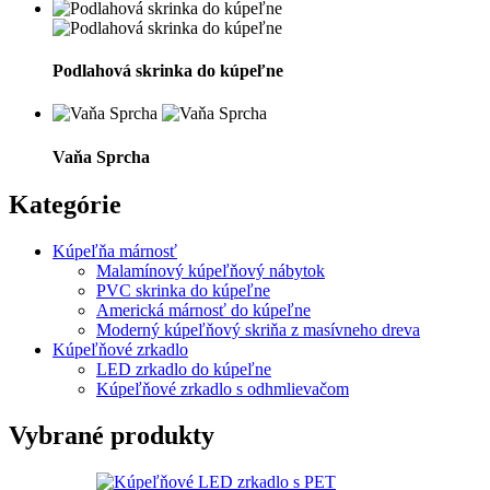
Podlahová skrinka do kúpeľne
Vaňa Sprcha
Kategórie
Kúpeľňa márnosť
Malamínový kúpeľňový nábytok
PVC skrinka do kúpeľne
Americká márnosť do kúpeľne
Moderný kúpeľňový skriňa z masívneho dreva
Kúpeľňové zrkadlo
LED zrkadlo do kúpeľne
Kúpeľňové zrkadlo s odhmlievačom
Vybrané produkty