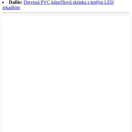
Ďalšie:
Drevená PVC kúpeľňová skrinka s teplým LED
zrkadlom