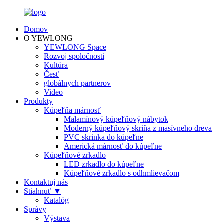
Domov
O YEWLONG
YEWLONG Space
Rozvoj spoločnosti
Kultúra
Česť
globálnych partnerov
Video
Produkty
Kúpeľňa márnosť
Malamínový kúpeľňový nábytok
Moderný kúpeľňový skriňa z masívneho dreva
PVC skrinka do kúpeľne
Americká márnosť do kúpeľne
Kúpeľňové zrkadlo
LED zrkadlo do kúpeľne
Kúpeľňové zrkadlo s odhmlievačom
Kontaktuj nás
Stiahnuť ▼
Katalóg
Správy
Výstava