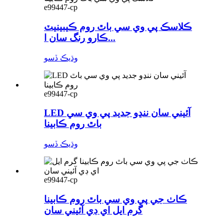
e99447-cp
ڪلاسڪ پي وي سي باٿ روم ڪيبينيٽ
ڪارو رنگ سان ا...
وڌيڪ ڏسو
e99447-cp
LED آئيني سان ننڍو جديد پي وي سي
باٿ روم ڪابينا
وڌيڪ ڏسو
e99447-cp
ڪاٺ جي پي وي سي باٿ روم ڪابينا
گرم ايل اي ڊي آئيني سان