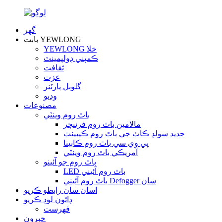
گهر
بابت YEWLONG
YEWLONG خلا
ڪمپني ڊولپمينٽ
ثقافت
عزت
گلوبل پارٽنر
وڊيو
مصنوعات
باٿ روم وينٽي
مالامين باٿ روم فرنيچر
جديد سولڊ ڪاٺ جي باٿ روم ڪيبينٽ
پي وي سي باٿ روم ڪابينا
آمريڪي باٿ روم وينٽي
باٿ روم جو آئينو
LED باٿ روم آئيني
باٿ روم آئيني Defogger سان
اسان سان رابطو ڪريو
ڊائون لوڊ ڪريو
فهرست
خبرون