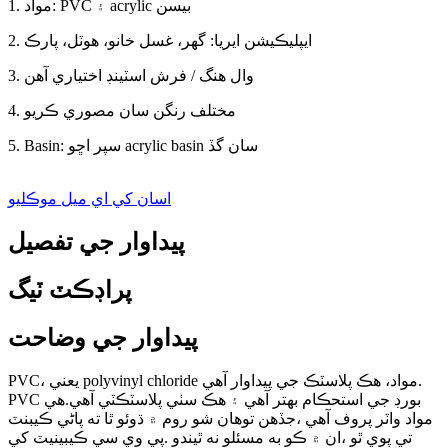
1. مواد: PVC ۽ acrylic بيسن
2. ايپليڪيشن ايريا: گهر، غسل خانو، هوٽل، پارڪ
3. وال ھنگ / فرش اسٽينڊ اختياري آھن
4. مختلف رنگن سان مصوري ڪريو
5. Basin: سپر اڇو acrylic basin سان گڏ
اسان کي اي ميل موڪليو
پيداوار جي تفصيل
پراڊڪٽ ٽيگ
پيداوار جي وضاحت
PVC، يعني polyvinyl chloride مواد، هڪ پلاسٽڪ جي پيداوار آهي.
PVC بورڊ جي استحڪام بهتر آهي ۽ هڪ سٺي پلاسٽڪٽي آهي.هي
مواد واٽر پروف آهي ،جڏهن توهان شو روم ۾ ڌوئو ٿا ته پاڻي ڪيبنٽ
تي پوي ٿو ،ان ۾ ڪو به مسئلو نه ٿيندو .پي وي سي ڪيبينيٽ کي