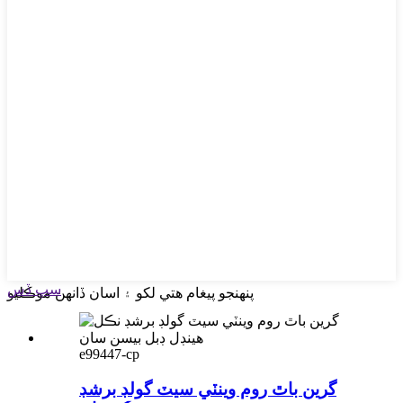
سڀ ڏس
پنهنجو پيغام هتي لکو ۽ اسان ڏانهن موڪليو
e99447-cp
گرين باٿ روم وينٽي سيٽ گولڊ برشڊ