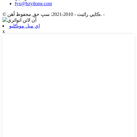
fyx@hzyilong.com
-
© ڪاپي رائيٽ - 2010-2021: سڀ حق محفوظ آهن.
اي ميل موڪليو
x