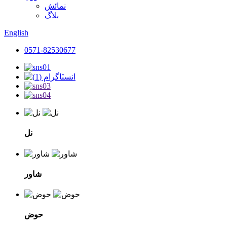
نمائش
بلاگ
English
0571-82530677
نل
شاور
حوض