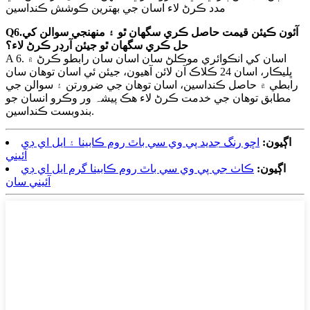
مدد ڪرڻ لاء اسان جي بهترين ڪوشش ڪنداسين
Q6.آئون ڪيئن قيمت حاصل ڪري سگهان ٿو ۽ منهنجي سوالن کي
حل ڪري سگهان ٿو جيئن آرڊر ڪرڻ لاء؟
A 6. اسان کي انڪوائري موڪلڻ سان اسان سان رابطو ڪرڻ ۾
ڀليڪار، اسان 24 ڪلاڪ آن لائن آهيون، جيئن ئي اسان توهان سان
رابطي ۾ حاصل ڪنداسين، اسان توهان جي ضرورتن ۽ سوالن جي
مطابق توهان جي خدمت ڪرڻ لاء هڪ پیشہ ور وڪرو انسان جو
بندوبست ڪنداسين.
اڳيون:
اڇو رنگ جديد پي وي سي باٿ روم ڪابينا ۽ ايل اي ڊي
آئيني
اڳيون:
ڪاٺ جي پي وي سي باٿ روم ڪابينا گرم ايل اي ڊي
آئيني سان