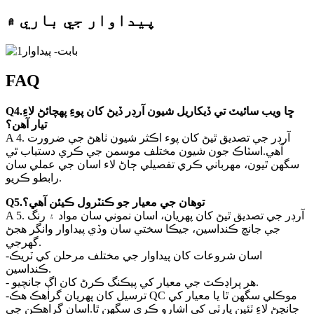
پيداوار جي باري ۾
FAQ
Q4.ڇا ويب سائيٽ تي ڏيکاريل شيون آرڊر ڏيڻ کان پوءِ پهچائڻ لاءِ
تيار آهن؟
A 4. آرڊر جي تصديق ٿيڻ کان پوء اڪثر شيون ٺاهڻ جي ضرورت
آهي.اسٽاڪ جون شيون مختلف موسمن جي ڪري دستياب ٿي
سگھن ٿيون، مهرباني ڪري تفصيلي ڄاڻ لاء اسان جي عملي سان
رابطو ڪريو.
Q5.توهان جي معيار جو ڪنٽرول ڪيئن آهي؟
A 5. آرڊر جي تصديق ٿيڻ کان پهريان، اسان نموني سان مواد ۽ رنگ
جي جانچ ڪنداسين، جيڪا سختي سان وڏي پيداوار وانگر هجڻ
گهرجي.
-اسان شروعات کان پيداوار جي مختلف مرحلن کي ٽريڪ
ڪنداسين.
- هر پراڊڪٽ جي معيار کي پيڪنگ ڪرڻ کان اڳ جانچيو.
-ترسيل کان پهريان گراهڪ هڪ QC موڪلي سگھن ٿا يا معيار کي
جانچڻ لاءِ ٽئين پارٽي کي اشارو ڪري سگھن ٿا.اسان گراهڪن جي