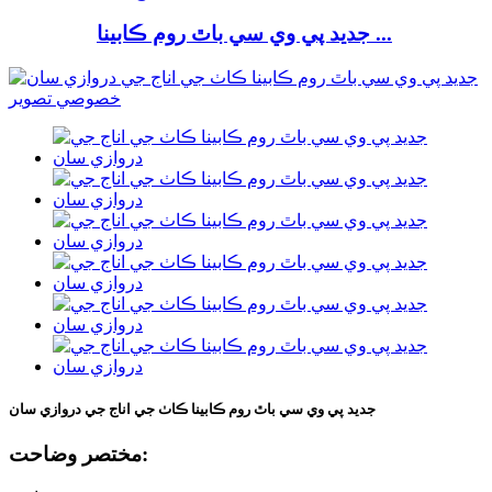
جديد پي وي سي باٿ روم ڪابينا ...
جديد پي وي سي باٿ روم ڪابينا ڪاٺ جي اناج جي دروازي سان
مختصر وضاحت: