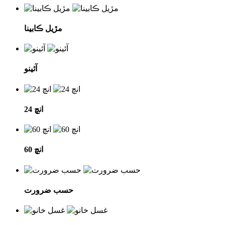
مڙيل ڪابينا
آئينو
24 انچ
60 انچ
حسب ضرورت