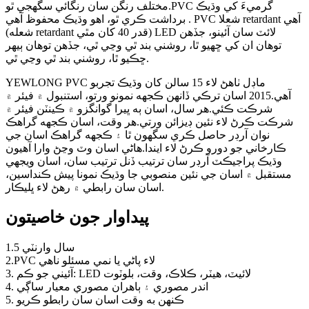
مختلف رنگن سان رنگائي سگهجي ٿو.PVC گرميءَ کي وڌيڪ
برداشت ڪري ٿو، اهو وڌيڪ محفوظ آهي . PVC شعلا retardant آهي
(شعله retardant قدر 40 کان مٿي) LED لائٽ سان آئينو، جڏهن
توهان ان کي ڇهيو ٿا، روشني بند ٿي وڃي ٿي، جڏهن توهان ٻيهر
ڇڪيو ٿا، روشني بند ٿي وڃي ٿي.
YEWLONG PVC ماڊل ٺاهڻ لاء 15 سالن کان وڌيڪ تجربو
آهي.2015 اسان ترڪي ڏانهن ڪجهه نمونو ورتو، استنبول ۾ فيئر ۾
شرڪت ڪئي.هر سال، اسان ٻه ڀيرا گوانگزو ۾ ڪينٽن فيئر ۾
شرڪت ڪرڻ لاء نئين ڊيزائن ورتي.هر وقت، اسان ڪجهه گراهڪ
نوان آرڊر حاصل ڪري سگهون ٿا ۽ ڪجهه گراهڪ اسان جي
ڪارخاني جو دورو ڪرڻ لاء ايندا.هاڻي اسان وٽ وڃڻ وارا آهيون
وڌيڪ پراجيڪٽ آرڊر سان ترتيب ڏنل ترتيب سان، اسان ويجهي
مستقبل ۾ اسان جي نئين منصوبي جا وڌيڪ نمونا پيش ڪنداسين،
اسان سان رابطي ۾ رهڻ لاء ڀليڪار.
پيداوار جون خاصيتون
1.5 سال وارنٽي
2.PVC لاء پاڻي يا نمي مسئلو ناهي
3. آئيني جو ڪم: LED لائيٽ، هيٽر، ڪلاڪ، وقت، بلوٽوت
4. اندر مصوري ۽ ٻاهران مصوري معيار ساڳي
5. ڪنهن به وقت اسان سان رابطو ڪريو