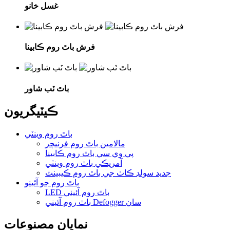
غسل خانو
فرش باٿ روم ڪابينا
باٿ ٽب شاور
ڪيٽيگريون
باٿ روم وينٽي
مالامين باٿ روم فرنيچر
پي وي سي باٿ روم ڪابينا
آمريڪي باٿ روم وينٽي
جديد سولڊ ڪاٺ جي باٿ روم ڪيبينٽ
باٿ روم جو آئينو
LED باٿ روم آئيني
باٿ روم آئيني Defogger سان
نمايان مصنوعات