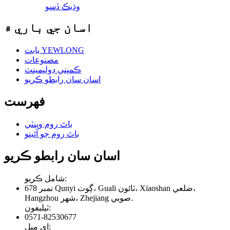
وڌيڪ ڏسو
اسان جي باري ۾
بابت YEWLONG
مصنوعات
ڪمپني ڊولپمينٽ
اسان سان رابطو ڪريو
فهرست
باٿ روم وينٽي
باٿ روم جو آئينو
اسان سان رابطو ڪريو
شامل ڪريو:
نمبر 678 Qunyi ڳوٺ، Guali ٽائون، Xiaoshan ضلعي،
Hangzhou شهر، Zhejiang صوبي.
ٽيليفون:
0571-82530677
اي ميل: