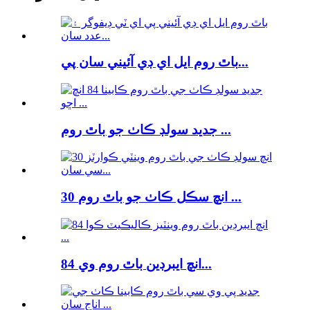
باٿ روم ايل اي ڊي آئيني سان پي...
جديد سولڊ ڪاٺ جو باٿ روم ...
30 انچ سڪل ڪاٺ جو باٿ روم ...
84 انچ ايبرڊين باٿ روم وي...