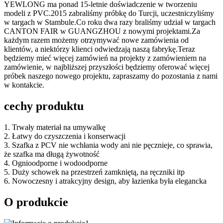
YEWLONG ma ponad 15-letnie doświadczenie w tworzeniu
modeli z PVC.2015 zabraliśmy próbkę do Turcji, uczestniczyliśmy
w targach w Stambule.Co roku dwa razy braliśmy udział w targach
CANTON FAIR w GUANGZHOU z nowymi projektami.Za
każdym razem możemy otrzymywać nowe zamówienia od
klientów, a niektórzy klienci odwiedzają naszą fabrykę.Teraz
będziemy mieć więcej zamówień na projekty z zamówieniem na
zamówienie, w najbliższej przyszłości będziemy oferować więcej
próbek naszego nowego projektu, zapraszamy do pozostania z nami
w kontakcie.
cechy produktu
1. Trwały materiał na umywalkę
2. Łatwy do czyszczenia i konserwacji
3. Szafka z PCV nie wchłania wody ani nie pęcznieje, co sprawia,
że ​​szafka ma długą żywotność
4. Ognioodporne i wodoodporne
5. Duży schowek na przestrzeń zamkniętą, na ręczniki itp
6. Nowoczesny i atrakcyjny design, aby łazienka była elegancka
O produkcie