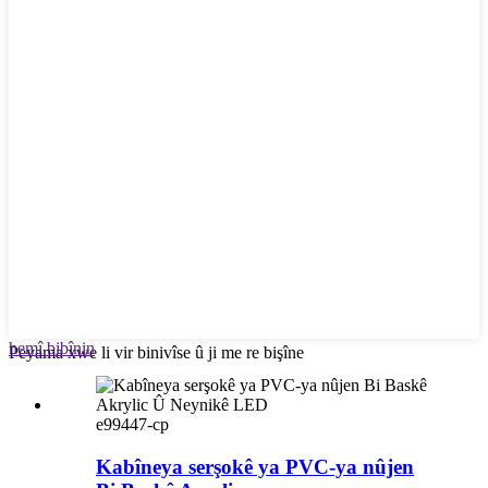
hemî bibînin
Peyama xwe li vir binivîse û ji me re bişîne
e99447-cp
Kabîneya serşokê ya PVC-ya nûjen