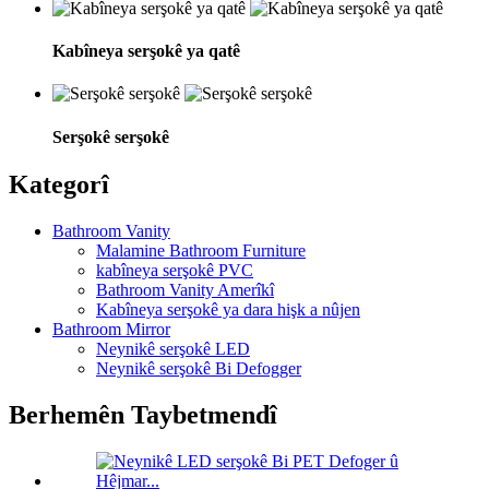
Kabîneya serşokê ya qatê
Serşokê serşokê
Kategorî
Bathroom Vanity
Malamine Bathroom Furniture
kabîneya serşokê PVC
Bathroom Vanity Amerîkî
Kabîneya serşokê ya dara hişk a nûjen
Bathroom Mirror
Neynikê serşokê LED
Neynikê serşokê Bi Defogger
Berhemên Taybetmendî