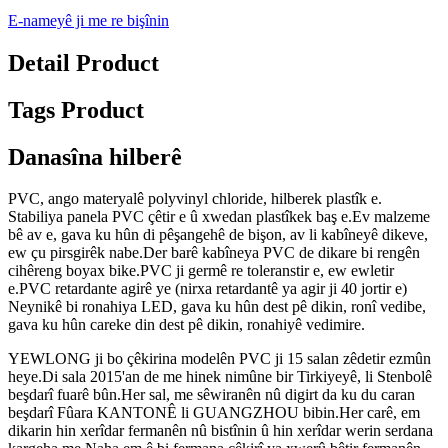
E-nameyê ji me re bişînin
Detail Product
Tags Product
Danasîna hilberê
PVC, ango materyalê polyvinyl chloride, hilberek plastîk e.
Stabiliya panela PVC çêtir e û xwedan plastîkek baş e.Ev malzeme
bê av e, gava ku hûn di pêşangehê de bişon, av li kabîneyê dikeve,
ew çu pirsgirêk nabe.Der barê kabîneya PVC de dikare bi rengên
cihêreng boyax bike.PVC ji germê re toleranstir e, ew ewletir
e.PVC retardante agirê ye (nirxa retardantê ya agir ji 40 jortir e)
Neynikê bi ronahiya LED, gava ku hûn dest pê dikin, ronî vedibe,
gava ku hûn careke din dest pê dikin, ronahiyê vedimire.
YEWLONG ji bo çêkirina modelên PVC ji 15 salan zêdetir ezmûn
heye.Di sala 2015'an de me hinek nimûne bir Tirkiyeyê, li Stenbolê
beşdarî fuarê bûn.Her sal, me sêwiranên nû digirt da ku du caran
beşdarî Fûara KANTONÊ li GUANGZHOU bibin.Her carê, em
dikarin hin xerîdar fermanên nû bistînin û hin xerîdar werin serdana