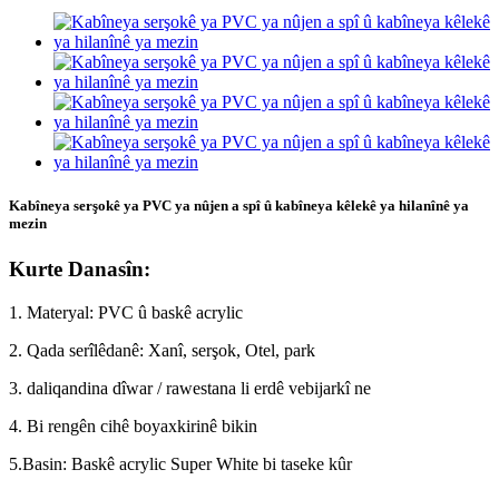
Kabîneya serşokê ya PVC ya nûjen a spî û kabîneya kêlekê ya hilanînê ya
mezin
Kurte Danasîn:
1. Materyal: PVC û baskê acrylic
2. Qada serîlêdanê: Xanî, serşok, Otel, park
3. daliqandina dîwar / rawestana li erdê vebijarkî ne
4. Bi rengên cihê boyaxkirinê bikin
5.Basin: Baskê acrylic Super White bi taseke kûr