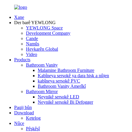
Xane
Der barê YEWLONG
YEWLONG Space
Development Company
Çande
Namûs
Hevkarên Global
Video
Products
Bathroom Vanity
Malamine Bathroom Furniture
Kabîneya serşokê ya dara hişk a nûjen
kabîneya serşokê PVC
Bathroom Vanity Amerîkî
Bathroom Mirror
Neynikê serşokê LED
Neynikê serşokê Bi Defogger
Paqij bûn
Download
Ketelog
Nûçe
Pêşkêşî