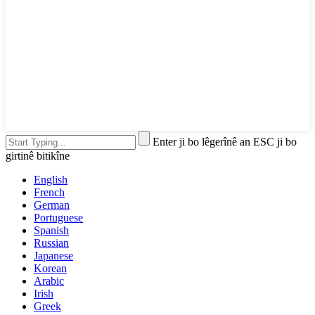
Enter ji bo lêgerînê an ESC ji bo
girtinê bitikîne
English
French
German
Portuguese
Spanish
Russian
Japanese
Korean
Arabic
Irish
Greek