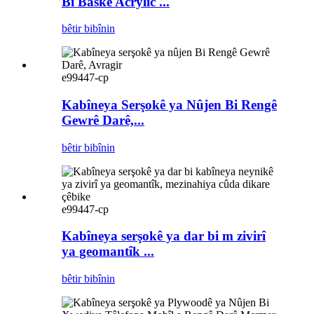
Bi Baskê Acrylic ...
bêtir bibînin
e99447-cp
Kabîneya Serşokê ya Nûjen Bi Rengê
Gewrê Darê,...
bêtir bibînin
e99447-cp
Kabîneya serşokê ya dar bi m zivirî
ya geomantîk ...
bêtir bibînin