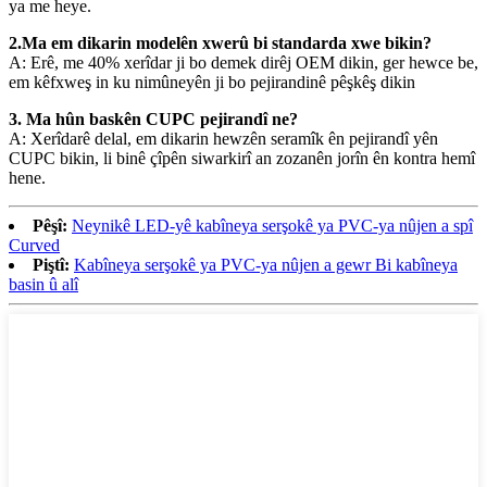
ya me heye.
2.Ma em dikarin modelên xwerû bi standarda xwe bikin?
A: Erê, me 40% xerîdar ji bo demek dirêj OEM dikin, ger hewce be,
em kêfxweş in ku nimûneyên ji bo pejirandinê pêşkêş dikin
3. Ma hûn baskên CUPC pejirandî ne?
A: Xerîdarê delal, em dikarin hewzên seramîk ên pejirandî yên
CUPC bikin, li binê çîpên siwarkirî an zozanên jorîn ên kontra hemî
hene.
Pêşî:
Neynikê LED-yê kabîneya serşokê ya PVC-ya nûjen a spî
Curved
Piştî:
Kabîneya serşokê ya PVC-ya nûjen a gewr Bi kabîneya
basin û alî