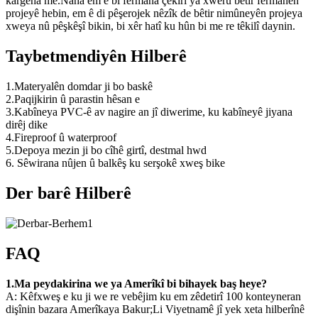
kargeha me.Naha em ê bi fermana çêkirî ya xwerû bêtir fermanên
projeyê hebin, em ê di pêşerojek nêzîk de bêtir nimûneyên projeya
xweya nû pêşkêşî bikin, bi xêr hatî ku hûn bi me re têkilî daynin.
Taybetmendiyên Hilberê
1.Materyalên domdar ji bo baskê
2.Paqijkirin û parastin hêsan e
3.Kabîneya PVC-ê av nagire an jî diwerime, ku kabîneyê jiyana
dirêj dike
4.Fireproof û waterproof
5.Depoya mezin ji bo cîhê girtî, destmal hwd
6. Sêwirana nûjen û balkêş ku serşokê xweş bike
Der barê Hilberê
FAQ
1.Ma peydakirina we ya Amerîkî bi bihayek baş heye?
A: Kêfxweş e ku ji we re vebêjim ku em zêdetirî 100 konteyneran
dişînin bazara Amerîkaya Bakur;Li Viyetnamê jî yek xeta hilberînê