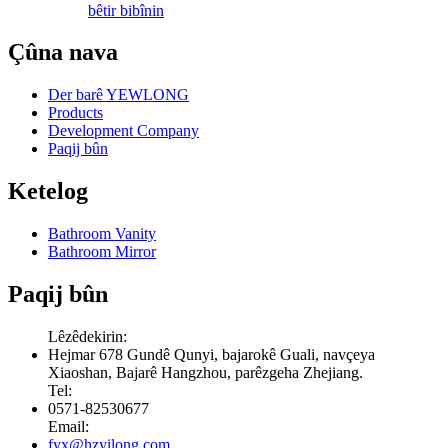
bêtir bibînin
Çûna nava
Der barê YEWLONG
Products
Development Company
Paqij bûn
Ketelog
Bathroom Vanity
Bathroom Mirror
Paqij bûn
Lêzêdekirin:
Hejmar 678 Gundê Qunyi, bajarokê Guali, navçeya
Xiaoshan, Bajarê Hangzhou, parêzgeha Zhejiang.
Tel:
0571-82530677
Email:
fyx@hzyilong.com