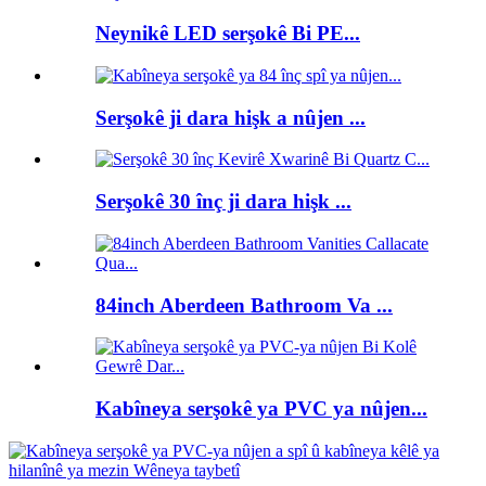
Neynikê LED serşokê Bi PE...
Serşokê ji dara hişk a nûjen ...
Serşokê 30 înç ji dara hişk ...
84inch Aberdeen Bathroom Va ...
Kabîneya serşokê ya PVC ya nûjen...