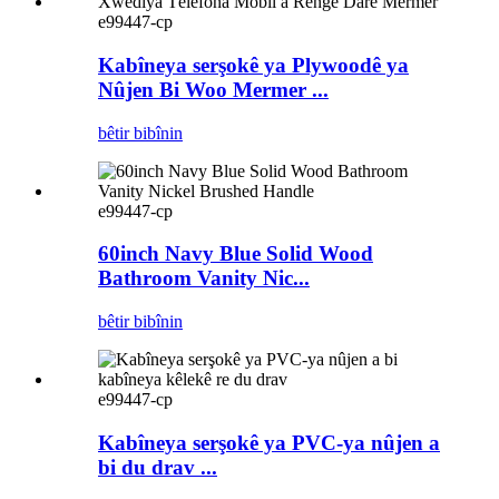
e99447-cp
Kabîneya serşokê ya Plywoodê ya
Nûjen Bi Woo Mermer ...
bêtir bibînin
e99447-cp
60inch Navy Blue Solid Wood
Bathroom Vanity Nic...
bêtir bibînin
e99447-cp
Kabîneya serşokê ya PVC-ya nûjen a
bi du drav ...