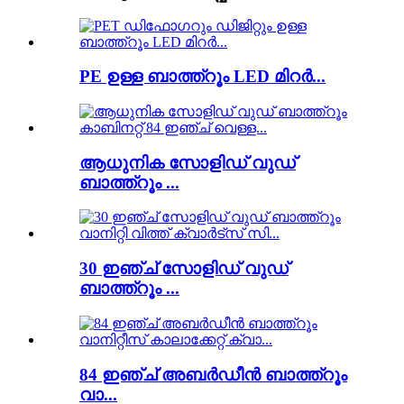
PE ഉള്ള ബാത്ത്റൂം LED മിറർ...
ആധുനിക സോളിഡ് വുഡ്
ബാത്ത്റൂം ...
30 ഇഞ്ച് സോളിഡ് വുഡ്
ബാത്ത്റൂം ...
84 ഇഞ്ച് അബർഡീൻ ബാത്ത്റൂം
വാ...