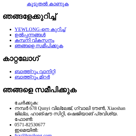
കൂടുതൽ കാണുക
ഞങ്ങളേക്കുറിച്ച്
YEWLONG-നെ കുറിച്ച്
ഉൽപ്പന്നങ്ങൾ
കമ്പനി വികസനം
ഞങ്ങളെ സമീപിക്കുക
കാറ്റലോഗ്
ബാത്ത്റൂം വാനിറ്റി
ബാത്ത്റൂം മിറർ
ഞങ്ങളെ സമീപിക്കുക
ചേർക്കുക:
നമ്പർ 678 Qunyi വില്ലേജ്, ഗ്വാലി ടൗൺ, Xiaoshan
ജില്ല, ഹാങ്‌ഷൗ സിറ്റി, ഷെജിയാങ് പ്രവിശ്യ.
ഫോൺ:
0571-82530677
ഇമെയിൽ:
fyx@hzyilong.com