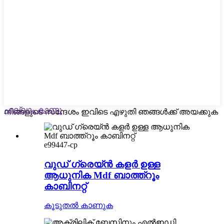
എല്ലാം കാണൂ
നിങ്ങളുടെ സന്ദേശം ഇവിടെ എഴുതി ഞങ്ങൾക്ക് അയക്കുക
e99447-cp
വുഡ് ഗ്രെയ്ൻ കളർ ഉള്ള
ആധുനിക Mdf ബാത്ത്റൂം
കാബിനറ്റ്
കൂടുതൽ കാണുക