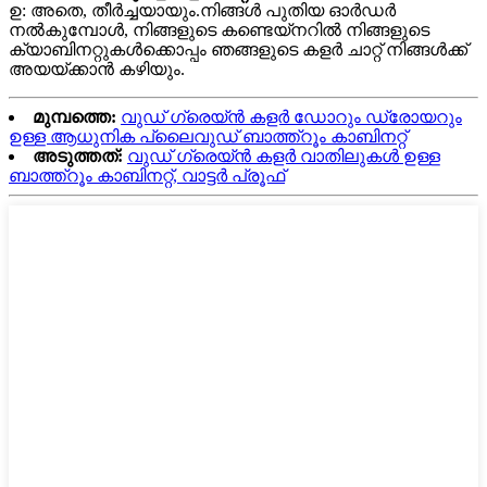
ഉ: അതെ, തീർച്ചയായും.നിങ്ങൾ പുതിയ ഓർഡർ
നൽകുമ്പോൾ, നിങ്ങളുടെ കണ്ടെയ്‌നറിൽ നിങ്ങളുടെ
ക്യാബിനറ്റുകൾക്കൊപ്പം ഞങ്ങളുടെ കളർ ചാറ്റ് നിങ്ങൾക്ക്
അയയ്‌ക്കാൻ കഴിയും.
മുമ്പത്തെ:
വുഡ് ഗ്രെയ്ൻ കളർ ഡോറും ഡ്രോയറും
ഉള്ള ആധുനിക പ്ലൈവുഡ് ബാത്ത്റൂം കാബിനറ്റ്
അടുത്തത്:
വുഡ് ഗ്രെയ്ൻ കളർ വാതിലുകൾ ഉള്ള
ബാത്ത്റൂം കാബിനറ്റ്, വാട്ടർ പ്രൂഫ്