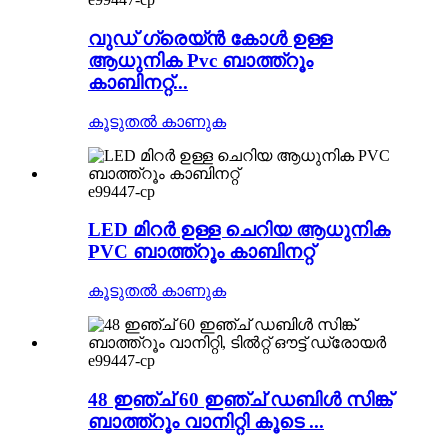
വുഡ് ഗ്രെയ്ൻ കോൾ ഉള്ള
ആധുനിക Pvc ബാത്ത്റൂം
കാബിനറ്റ്...
കൂടുതൽ കാണുക
e99447-cp
LED മിറർ ഉള്ള ചെറിയ ആധുനിക
PVC ബാത്ത്റൂം കാബിനറ്റ്
കൂടുതൽ കാണുക
e99447-cp
48 ഇഞ്ച് 60 ഇഞ്ച് ഡബിൾ സിങ്ക്
ബാത്ത്റൂം വാനിറ്റി കൂടെ ...