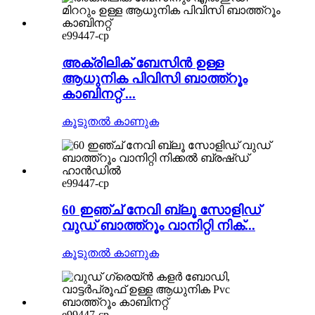
e99447-cp
അക്രിലിക് ബേസിൻ ഉള്ള
ആധുനിക പിവിസി ബാത്ത്റൂം
കാബിനറ്റ് ...
കൂടുതൽ കാണുക
e99447-cp
60 ഇഞ്ച് നേവി ബ്ലൂ സോളിഡ്
വുഡ് ബാത്ത്റൂം വാനിറ്റി നിക്...
കൂടുതൽ കാണുക
e99447-cp