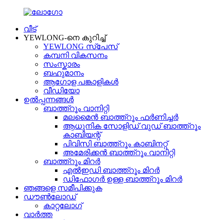
വീട്
YEWLONG-നെ കുറിച്ച്
YEWLONG സ്പേസ്
കമ്പനി വികസനം
സംസ്കാരം
ബഹുമാനം
ആഗോള പങ്കാളികൾ
വീഡിയോ
ഉൽപ്പന്നങ്ങൾ
ബാത്ത്റൂം വാനിറ്റി
മലമൈൻ ബാത്ത്റൂം ഫർണിച്ചർ
ആധുനിക സോളിഡ് വുഡ് ബാത്ത്റൂം
കാബിയന്റ്
പിവിസി ബാത്ത്റൂം കാബിനറ്റ്
അമേരിക്കൻ ബാത്ത്റൂം വാനിറ്റി
ബാത്ത്റൂം മിറർ
എൽഇഡി ബാത്ത്റൂം മിറർ
ഡിഫോഗർ ഉള്ള ബാത്ത്റൂം മിറർ
ഞങ്ങളെ സമീപിക്കുക
ഡൗൺലോഡ്
കാറ്റലോഗ്
വാർത്ത