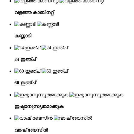
വളഞ്ഞ കാബിനറ്റ്
കണ്ണാടി
24 ഇഞ്ച്
60 ഇഞ്ച്
ഇഷ്ടാനുസൃതമാക്കുക
വാഷ് ബേസിൻ