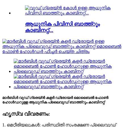
ആധുനിക പിവിസി ബാത്ത്റൂം
കാബിനറ്റ്...
മാർബിൾ വുഡ് ഗ്രെയ്ൻ കളർ ഡ്രോയർ മൊബൈൽ ഫോൺ
ഹോൾഡറുള്ള ആധുനിക പ്ലൈവുഡ് ബാത്ത്റൂം കാബിനറ്റ്
ഹൃസ്വ വിവരണം:
1. മെറ്റീരിയലുകൾ: പരിസ്ഥിതി സംരക്ഷണ പ്ലൈവുഡ്