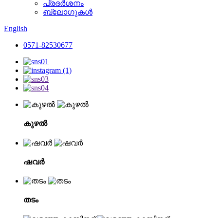
പ്രദർശനം
ബ്ലോഗുകൾ
English
0571-82530677
കുഴൽ
ഷവർ
തടം