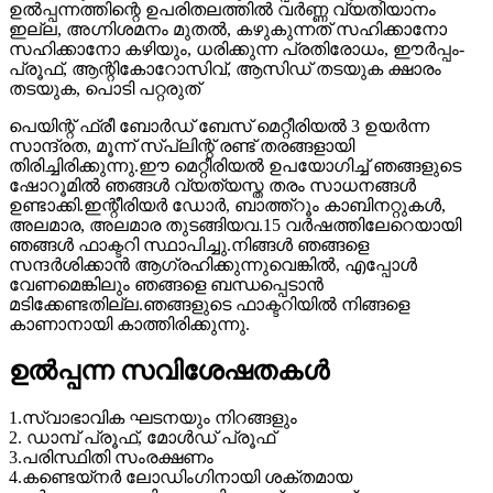
ഉൽപ്പന്നത്തിന്റെ ഉപരിതലത്തിൽ വർണ്ണ വ്യതിയാനം
ഇല്ല, അഗ്നിശമനം മുതൽ, കഴുകുന്നത് സഹിക്കാനോ
സഹിക്കാനോ കഴിയും, ധരിക്കുന്ന പ്രതിരോധം, ഈർപ്പം-
പ്രൂഫ്, ആന്റികോറോസിവ്, ആസിഡ് തടയുക ക്ഷാരം
തടയുക, പൊടി പറ്റരുത്
പെയിന്റ് ഫ്രീ ബോർഡ് ബേസ് മെറ്റീരിയൽ 3 ഉയർന്ന
സാന്ദ്രത, മൂന്ന് സ്പ്ലിന്റ് രണ്ട് തരങ്ങളായി
തിരിച്ചിരിക്കുന്നു.ഈ മെറ്റീരിയൽ ഉപയോഗിച്ച് ഞങ്ങളുടെ
ഷോറൂമിൽ ഞങ്ങൾ വ്യത്യസ്ത തരം സാധനങ്ങൾ
ഉണ്ടാക്കി.ഇന്റീരിയർ ഡോർ, ബാത്ത്റൂം കാബിനറ്റുകൾ,
അലമാര, അലമാര തുടങ്ങിയവ.15 വർഷത്തിലേറെയായി
ഞങ്ങൾ ഫാക്ടറി സ്ഥാപിച്ചു.നിങ്ങൾ ഞങ്ങളെ
സന്ദർശിക്കാൻ ആഗ്രഹിക്കുന്നുവെങ്കിൽ, എപ്പോൾ
വേണമെങ്കിലും ഞങ്ങളെ ബന്ധപ്പെടാൻ
മടിക്കേണ്ടതില്ല.ഞങ്ങളുടെ ഫാക്ടറിയിൽ നിങ്ങളെ
കാണാനായി കാത്തിരിക്കുന്നു.
ഉൽപ്പന്ന സവിശേഷതകൾ
1.സ്വാഭാവിക ഘടനയും നിറങ്ങളും
2. ഡാമ്പ് പ്രൂഫ്, മോൾഡ് പ്രൂഫ്
3.പരിസ്ഥിതി സംരക്ഷണം
4.കണ്ടെയ്‌നർ ലോഡിംഗിനായി ശക്തമായ