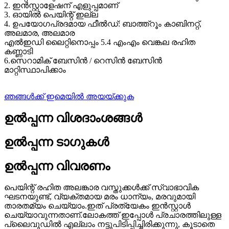
2. ഇൻസ്റ്റാളേഷന് എളുപ്പമാണ്
3. ഓയിൽ പെയിന്റ് ഇല്ല
4. ഉപയോഗപ്രദമായ ഫീൽഡ്: ബാത്ത്റൂം കാബിനറ്റ്,
അലമാര, അലമാര
എൽഇഡി ലൈറ്റിനൊപ്പം 5.4 എംഎം വെങ്കല രഹിത
കണ്ണാടി
6.സെറാമിക് ബേസിൻ / റെസിൻ ബേസിൻ
മാറ്റിസ്ഥാപിക്കാം
ഞങ്ങൾക്ക് ഇമെയിൽ അയയ്ക്കുക
ഉൽപ്പന്ന വിശദാംശങ്ങൾ
ഉൽപ്പന്ന ടാഗുകൾ
ഉൽപ്പന്ന വിവരണം
പെയിന്റ് രഹിത അലങ്കാര വസ്തുക്കൾക്ക് സ്വാഭാവിക
ഘടനയുണ്ട്, വ്യക്തമായ മരം ധാന്യം, മരവുമായി
താരതമ്യം ചെയ്യാം.ഇത് പ്രത്യേകം ഇൻസ്റ്റാൾ
ചെയ്യാവുന്നതാണ്.ലോകത്ത് ഇപ്പോൾ പ്രചാരത്തിലുള്ള
പ്ലൈവുഡിൽ എല്ലാം നട്ടുപിടിപ്പിച്ചിരിക്കുന്നു, കൂടാതെ