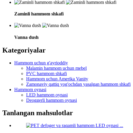
Zaminli hammom shkafi
Vanna dush
Kategoriyalar
Hammom uchun g'ayrioddiy
Malamin hammom uchun mebel
PVC hammom shkafi
Hammom uchun Amerika Vanity
Zamonaviy qattiq yog'ochdan yasalgan hammom shkafi
Hammom oynasi
LED hammom oynasi
Deoggerli hammom oynasi
Tanlangan mahsulotlar