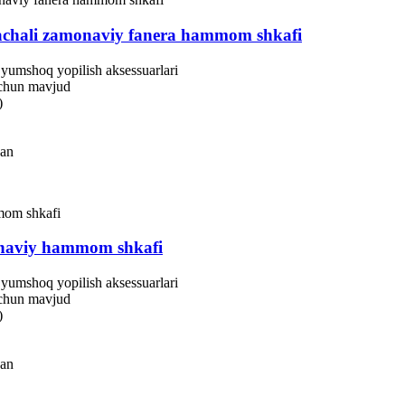
machali zamonaviy fanera hammom shkafi
yumshoq yopilish aksessuarlari
 uchun mavjud
)
gan
onaviy hammom shkafi
yumshoq yopilish aksessuarlari
 uchun mavjud
)
gan