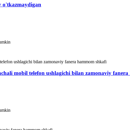
uv o'tkazmaydigan
mumkin
chali mobil telefon ushlagichi bilan zamonaviy fane
mumkin