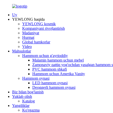
Uy
YEWLONG haqida
YEWLONG kosmik
Kompaniyani rivojlantirish
Madaniyat
Hurmat
Global hamkorlar
Video
Mahsulotlar
Hammom uchun g'ayrioddiy
Malamin hammom uchun mebel
Zamonaviy qattiq yog'ochdan yasalgan hammom s
PVC hammom shkafi
Hammom uchun Amerika Vanity
Hammom oynasi
LED hammom oynasi
Deoggerli hammom oynasi
Biz bilan bog'lanish
Yuklab olish
Katalog
Yangiliklar
Ko'rgazma