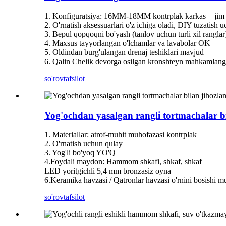
1. Konfiguratsiya: 16MM-18MM kontrplak karkas + jim 
2. O'rnatish aksessuarlari o'z ichiga oladi, DIY tuzatish
3. Bepul qopqoqni bo'yash (tanlov uchun turli xil ranglar
4. Maxsus tayyorlangan o'lchamlar va lavabolar OK
5. Oldindan burg'ulangan drenaj teshiklari mavjud
6. Qalin Chelik devorga osilgan kronshteyn mahkamlan
so'rov
tafsilot
Yog'ochdan yasalgan rangli tortmachalar 
1. Materiallar: atrof-muhit muhofazasi kontrplak
2. O'rnatish uchun qulay
3. Yog'li bo'yoq YO'Q
4.Foydali maydon: Hammom shkafi, shkaf, shkaf
LED yoritgichli 5,4 mm bronzasiz oyna
6.Keramika havzasi / Qatronlar havzasi o'rnini bosishi 
so'rov
tafsilot