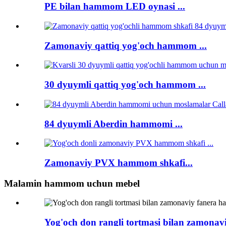
PE bilan hammom LED oynasi ...
Zamonaviy qattiq yog'och hammom ...
30 dyuymli qattiq yog'och hammom ...
84 dyuymli Aberdin hammomi ...
Zamonaviy PVX hammom shkafi...
Malamin hammom uchun mebel
Yog'och don rangli tortmasi bilan zamona