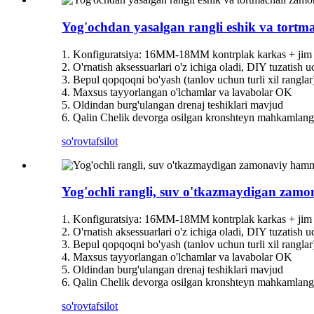
Yog'ochdan yasalgan rangli eshik va tort
1. Konfiguratsiya: 16MM-18MM kontrplak karkas + jim 
2. O'rnatish aksessuarlari o'z ichiga oladi, DIY tuzatish
3. Bepul qopqoqni bo'yash (tanlov uchun turli xil ranglar
4. Maxsus tayyorlangan o'lchamlar va lavabolar OK
5. Oldindan burg'ulangan drenaj teshiklari mavjud
6. Qalin Chelik devorga osilgan kronshteyn mahkamlan
so'rov
tafsilot
Yog'ochli rangli, suv o'tkazmaydigan zam
1. Konfiguratsiya: 16MM-18MM kontrplak karkas + jim 
2. O'rnatish aksessuarlari o'z ichiga oladi, DIY tuzatish
3. Bepul qopqoqni bo'yash (tanlov uchun turli xil ranglar
4. Maxsus tayyorlangan o'lchamlar va lavabolar OK
5. Oldindan burg'ulangan drenaj teshiklari mavjud
6. Qalin Chelik devorga osilgan kronshteyn mahkamlan
so'rov
tafsilot