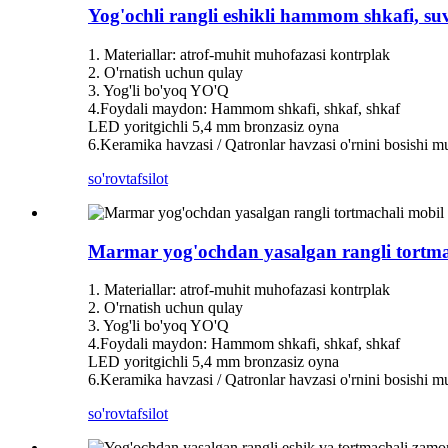
Yog'ochli rangli eshikli hammom shkafi, s
1. Materiallar: atrof-muhit muhofazasi kontrplak
2. O'rnatish uchun qulay
3. Yog'li bo'yoq YO'Q
4.Foydali maydon: Hammom shkafi, shkaf, shkaf
LED yoritgichli 5,4 mm bronzasiz oyna
6.Keramika havzasi / Qatronlar havzasi o'rnini bosishi 
so'rov
tafsilot
Marmar yog'ochdan yasalgan rangli tortma
1. Materiallar: atrof-muhit muhofazasi kontrplak
2. O'rnatish uchun qulay
3. Yog'li bo'yoq YO'Q
4.Foydali maydon: Hammom shkafi, shkaf, shkaf
LED yoritgichli 5,4 mm bronzasiz oyna
6.Keramika havzasi / Qatronlar havzasi o'rnini bosishi 
so'rov
tafsilot