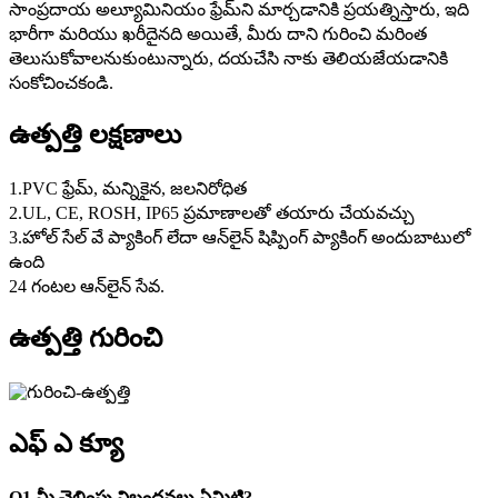
సాంప్రదాయ అల్యూమినియం ఫ్రేమ్‌ని మార్చడానికి ప్రయత్నిస్తారు, ఇది
భారీగా మరియు ఖరీదైనది అయితే, మీరు దాని గురించి మరింత
తెలుసుకోవాలనుకుంటున్నారు, దయచేసి నాకు తెలియజేయడానికి
సంకోచించకండి.
ఉత్పత్తి లక్షణాలు
1.PVC ఫ్రేమ్, మన్నికైన, జలనిరోధిత
2.UL, CE, ROSH, IP65 ప్రమాణాలతో తయారు చేయవచ్చు
3.హోల్ సేల్ వే ప్యాకింగ్ లేదా ఆన్‌లైన్ షిప్పింగ్ ప్యాకింగ్ అందుబాటులో
ఉంది
24 గంటల ఆన్‌లైన్ సేవ.
ఉత్పత్తి గురించి
ఎఫ్ ఎ క్యూ
Q1.మీ చెల్లింపు నిబంధనలు ఏమిటి?