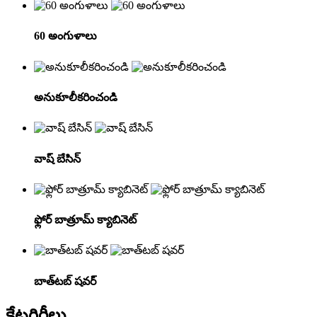
60 అంగుళాలు
అనుకూలీకరించండి
వాష్ బేసిన్
ఫ్లోర్ బాత్రూమ్ క్యాబినెట్
బాత్‌టబ్ షవర్
కేటగిరీలు