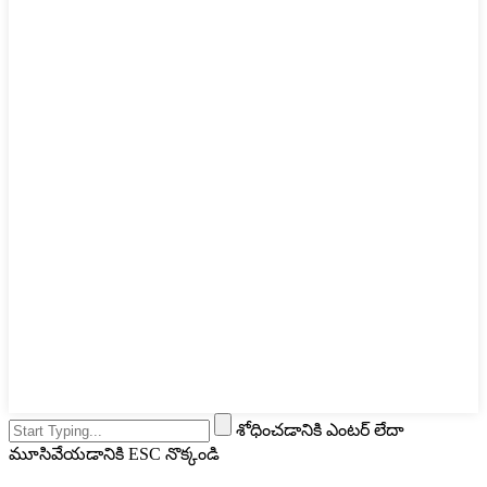
శోధించడానికి ఎంటర్ లేదా
మూసివేయడానికి ESC నొక్కండి