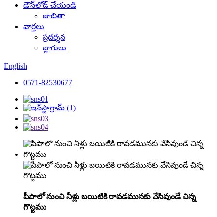
డౌన్‌లోడ్ చేయండి
జాబితా
వార్తలు
ప్రదర్శన
బ్లాగులు
English
0571-82530677
పీపాలో నుంచి నీళ్లు బయిటికి రావడమునకు వేసివుండే చిన్న
గొట్టము