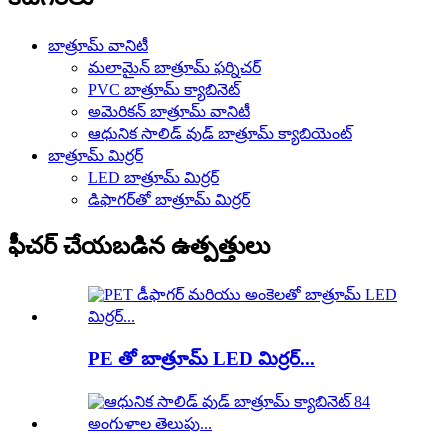
బాత్రూమ్ వానిటీ
మలామైన్ బాత్రూమ్ ఫర్నిచర్
PVC బాత్రూమ్ క్యాబినెట్
అమెరికన్ బాత్రూమ్ వానిటీ
ఆధునిక సాలిడ్ వుడ్ బాత్రూమ్ క్యాబియెంట్
బాత్రూమ్ మిర్రర్
LED బాత్రూమ్ మిర్రర్
డిఫాగర్‌తో బాత్రూమ్ మిర్రర్
ఫీచర్ చేయబడిన ఉత్పత్తులు
PE తో బాత్రూమ్ LED మిర్రర్...