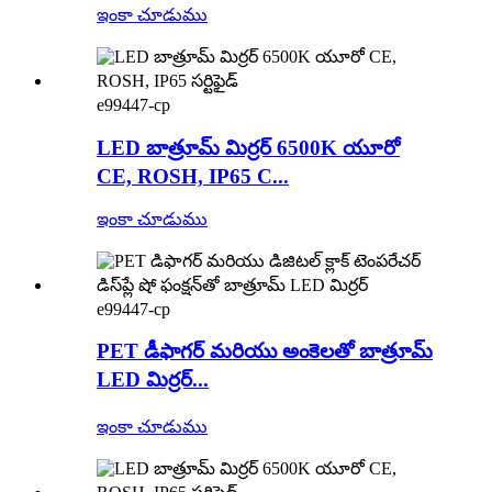
ఇంకా చూడుము
e99447-cp
LED బాత్రూమ్ మిర్రర్ 6500K యూరో
CE, ROSH, IP65 C...
ఇంకా చూడుము
e99447-cp
PET డీఫాగర్ మరియు అంకెలతో బాత్రూమ్
LED మిర్రర్...
ఇంకా చూడుము