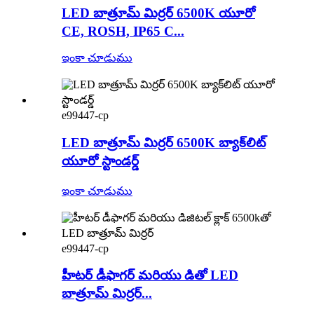
LED బాత్రూమ్ మిర్రర్ 6500K యూరో
CE, ROSH, IP65 C...
ఇంకా చూడుము
e99447-cp
LED బాత్రూమ్ మిర్రర్ 6500K బ్యాక్‌లిట్
యూరో స్టాండర్డ్
ఇంకా చూడుము
e99447-cp
హీటర్ డీఫాగర్ మరియు డితో LED
బాత్రూమ్ మిర్రర్...