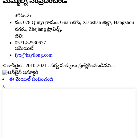
మమ్మల్ని సంప్రదించండి
జోడించు:
నం. 678 Qunyi గ్రామం, Guali టౌన్, Xiaoshan జిల్లా, Hangzhou
నగరం, Zhejiang ప్రావిన్స్.
టెలి:
0571-82530677
ఇమెయిల్:
fyx@hzyilong.com
© కాపీరైట్ - 2010-2021 : సర్వ హక్కులు ప్రత్యేకించబడినవి.
-
ఈ మెయిల్ పంపించండి
x