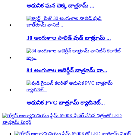
ఆధునిక ఘన చెక్క బాత్రూమ్ ...
30 అంగుళాల సాలిడ్ వుడ్ బాత్రూమ్ ...
84 అంగుళాల అబెర్డీన్ బాత్రూమ్ వా...
ఆధునిక PVC బాత్రూమ్ క్యాబినెట్...