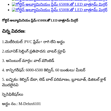
గోల్డెన్ అల్యూమినియం ఫ్రేమ్ 6500Kతో LED బాత్రూమ్ మిర్రర్
చిన్న వివరణ:
1.మెటీరియల్: PVC ఫ్రేమ్+ రాగి లేని అద్దం
2.యూనిక్ సెల్లింగ్ ప్రతిపాదన: వాటర్ ప్రూఫ్
3. అసెంబుల్ మార్గం: వాల్ మౌంటెడ్
4. కాన్ఫిగరేషన్: 6000-6500 కెల్విన్, 60 బంతులు/ మీటర్
5. ఐచ్ఛికం: కెల్విన్ డేటా, లెడ్ బాల్ పరిమాణం, బ్లూటూత్, డిజిటల్ క్లాక్
మొదలైనవి
స్పెసిఫికేషన్‌లు
అద్దం నం.: M-Delux6101