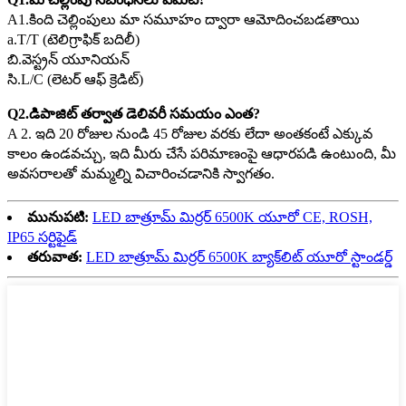
A1.కింది చెల్లింపులు మా సమూహం ద్వారా ఆమోదించబడతాయి
a.T/T (టెలిగ్రాఫిక్ బదిలీ)
బి.వెస్ట్రన్ యూనియన్
సి.L/C (లెటర్ ఆఫ్ క్రెడిట్)
Q2.డిపాజిట్ తర్వాత డెలివరీ సమయం ఎంత?
A 2. ఇది 20 రోజుల నుండి 45 రోజుల వరకు లేదా అంతకంటే ఎక్కువ
కాలం ఉండవచ్చు, ఇది మీరు చేసే పరిమాణంపై ఆధారపడి ఉంటుంది, మీ
అవసరాలతో మమ్మల్ని విచారించడానికి స్వాగతం.
మునుపటి:
LED బాత్రూమ్ మిర్రర్ 6500K యూరో CE, ROSH,
IP65 సర్టిఫైడ్
తరువాత:
LED బాత్రూమ్ మిర్రర్ 6500K బ్యాక్‌లిట్ యూరో స్టాండర్డ్