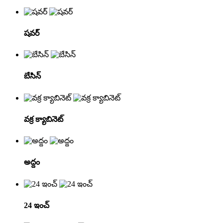
షవర్
బేసిన్
వక్ర క్యాబినెట్
అద్దం
24 ఇంచ్