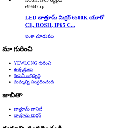
e99447-cp
LED బాత్రూమ్ మిర్రర్ 6500K యూరో
CE, ROSH, IP65 C...
ఇంకా చూడుము
మా గురించి
YEWLONG గురించి
ఉత్పత్తులు
కంపెనీ అభివృద్ధి
మమ్మల్ని సంప్రదించండి
జాబితా
బాత్రూమ్ వానిటీ
బాత్రూమ్ మిర్రర్