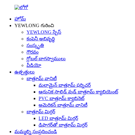
హోమ్
YEWLONG గురించి
YEWLONG స్పేస్
కంపెనీ అభివృద్ధి
సంస్కృతి
గౌరవం
గ్లోబల్ భాగస్వాములు
వీడియో
ఉత్పత్తులు
బాత్రూమ్ వానిటీ
మలామైన్ బాత్రూమ్ ఫర్నిచర్
ఆధునిక సాలిడ్ వుడ్ బాత్రూమ్ క్యాబియెంట్
PVC బాత్రూమ్ క్యాబినెట్
అమెరికన్ బాత్రూమ్ వానిటీ
బాత్రూమ్ మిర్రర్
LED బాత్రూమ్ మిర్రర్
డిఫాగర్‌తో బాత్రూమ్ మిర్రర్
మమ్మల్ని సంప్రదించండి