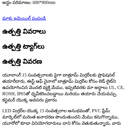
అద్దం పరిమాణం: 600*800mm
మాకు ఇమెయిల్ పంపండి
ఉత్పత్తి వివరాలు
ఉత్పత్తి ట్యాగ్‌లు
ఉత్పత్తి వివరణ
యూలాంగ్ 15 సంవత్సరాలకు పైగా బాత్రూమ్ మిర్రర్‌లకు ప్రొఫెషనల్
తయారీదారు, ఈస్ట్ ఆఫ్ చైనాలో బాత్రూమ్ మిర్రర్‌ల కోసం లెడ్ లైట్‌ని
ఉపయోగించిన మొదటి వ్యక్తి మేము, ఇప్పటివరకు మా అద్దాలు UL, CE,
ROSH, IP65తో ధృవీకరించబడ్డాయి మరియు తయారు చేయవచ్చు.
కస్టమర్ యొక్క అవసరం ప్రకారం
LED మిర్రర్‌ల యొక్క 15 సంవత్సరాల అనుభవంతో, PVC ఫ్రేమ్
మార్కెట్‌లో మరింత జనాదరణ పొందుతుందని మేము కనుగొన్నాము,
యూరోలో కూడా వినియోగదారులు దాని కోసం వెతుకుతున్నారు, వారు