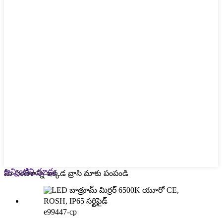
అన్నింటిని చూడు
మీ సందేశాన్ని ఇక్కడ వ్రాసి మాకు పంపండి
e99447-cp