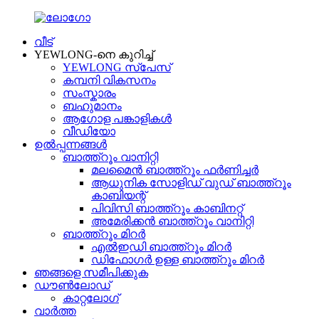
വീട്
YEWLONG-നെ കുറിച്ച്
YEWLONG സ്പേസ്
കമ്പനി വികസനം
സംസ്കാരം
ബഹുമാനം
ആഗോള പങ്കാളികൾ
വീഡിയോ
ഉൽപ്പന്നങ്ങൾ
ബാത്ത്റൂം വാനിറ്റി
മലമൈൻ ബാത്ത്റൂം ഫർണിച്ചർ
ആധുനിക സോളിഡ് വുഡ് ബാത്ത്റൂം
കാബിയന്റ്
പിവിസി ബാത്ത്റൂം കാബിനറ്റ്
അമേരിക്കൻ ബാത്ത്റൂം വാനിറ്റി
ബാത്ത്റൂം മിറർ
എൽഇഡി ബാത്ത്റൂം മിറർ
ഡിഫോഗർ ഉള്ള ബാത്ത്റൂം മിറർ
ഞങ്ങളെ സമീപിക്കുക
ഡൗൺലോഡ്
കാറ്റലോഗ്
വാർത്ത