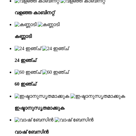
വളഞ്ഞ കാബിനറ്റ്
കണ്ണാടി
24 ഇഞ്ച്
60 ഇഞ്ച്
ഇഷ്ടാനുസൃതമാക്കുക
വാഷ് ബേസിൻ