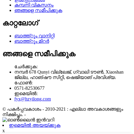
കമ്പനി വികസനം
ഞങ്ങളെ സമീപിക്കുക
കാറ്റലോഗ്
ബാത്ത്റൂം വാനിറ്റി
ബാത്ത്റൂം മിറർ
ഞങ്ങളെ സമീപിക്കുക
ചേർക്കുക:
നമ്പർ 678 Qunyi വില്ലേജ്, ഗ്വാലി ടൗൺ, Xiaoshan
ജില്ല, ഹാങ്‌ഷൗ സിറ്റി, ഷെജിയാങ് പ്രവിശ്യ.
ഫോൺ:
0571-82530677
ഇമെയിൽ:
fyx@hzyilong.com
© പകർപ്പവകാശം - 2010-2021 : എല്ലാ അവകാശങ്ങളും
നിക്ഷിപ്തം.
-
ഇമെയിൽ അയയ്ക്കുക
x