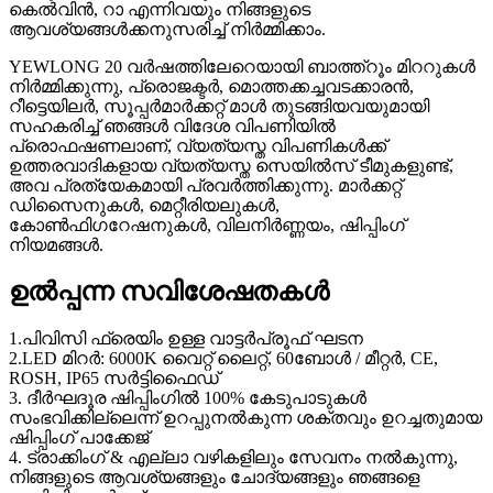
കെൽവിൻ, റാ എന്നിവയും നിങ്ങളുടെ
ആവശ്യങ്ങൾക്കനുസരിച്ച് നിർമ്മിക്കാം.
YEWLONG 20 വർഷത്തിലേറെയായി ബാത്ത്‌റൂം മിററുകൾ
നിർമ്മിക്കുന്നു, പ്രൊജക്ടർ, മൊത്തക്കച്ചവടക്കാരൻ,
റീട്ടെയിലർ, സൂപ്പർമാർക്കറ്റ് മാൾ തുടങ്ങിയവയുമായി
സഹകരിച്ച് ഞങ്ങൾ വിദേശ വിപണിയിൽ
പ്രൊഫഷണലാണ്, വ്യത്യസ്ത വിപണികൾക്ക്
ഉത്തരവാദികളായ വ്യത്യസ്ത സെയിൽസ് ടീമുകളുണ്ട്,
അവ പ്രത്യേകമായി പ്രവർത്തിക്കുന്നു. മാർക്കറ്റ്
ഡിസൈനുകൾ, മെറ്റീരിയലുകൾ,
കോൺഫിഗറേഷനുകൾ, വിലനിർണ്ണയം, ഷിപ്പിംഗ്
നിയമങ്ങൾ.
ഉൽപ്പന്ന സവിശേഷതകൾ
1.പിവിസി ഫ്രെയിം ഉള്ള വാട്ടർപ്രൂഫ് ഘടന
2.LED മിറർ: 6000K വൈറ്റ് ലൈറ്റ്, 60ബോൾ / മീറ്റർ, CE,
ROSH, IP65 സർട്ടിഫൈഡ്
3. ദീർഘദൂര ഷിപ്പിംഗിൽ 100% കേടുപാടുകൾ
സംഭവിക്കില്ലെന്ന് ഉറപ്പുനൽകുന്ന ശക്തവും ഉറച്ചതുമായ
ഷിപ്പിംഗ് പാക്കേജ്
4. ട്രാക്കിംഗ് & എല്ലാ വഴികളിലും സേവനം നൽകുന്നു,
നിങ്ങളുടെ ആവശ്യങ്ങളും ചോദ്യങ്ങളും ഞങ്ങളെ