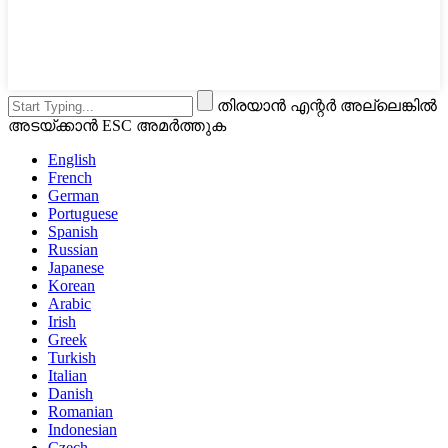
തിരയാൻ എന്റർ അല്ലെങ്കിൽ
അടയ്ക്കാൻ ESC അമർത്തുക
English
French
German
Portuguese
Spanish
Russian
Japanese
Korean
Arabic
Irish
Greek
Turkish
Italian
Danish
Romanian
Indonesian
Czech