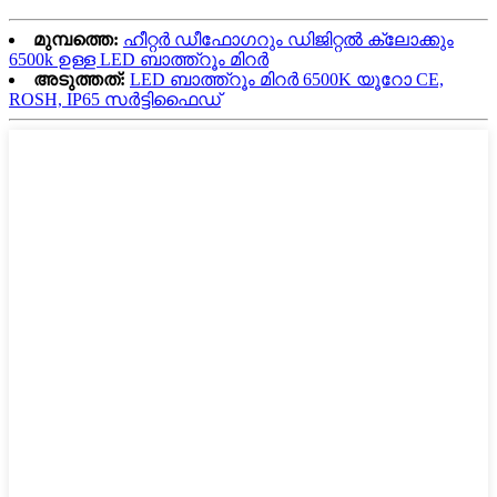
മുമ്പത്തെ:
ഹീറ്റർ ഡീഫോഗറും ഡിജിറ്റൽ ക്ലോക്കും
6500k ഉള്ള LED ബാത്ത്റൂം മിറർ
അടുത്തത്:
LED ബാത്ത്റൂം മിറർ 6500K യൂറോ CE,
ROSH, IP65 സർട്ടിഫൈഡ്