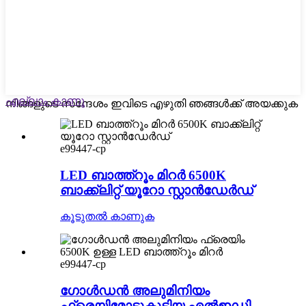
എല്ലാം കാണൂ
നിങ്ങളുടെ സന്ദേശം ഇവിടെ എഴുതി ഞങ്ങൾക്ക് അയക്കുക
e99447-cp
LED ബാത്ത്റൂം മിറർ 6500K
ബാക്ക്ലിറ്റ് യൂറോ സ്റ്റാൻഡേർഡ്
കൂടുതൽ കാണുക
e99447-cp
ഗോൾഡൻ അലുമിനിയം
ഫ്രെയിമോടുകൂടിയ എൽഇഡി