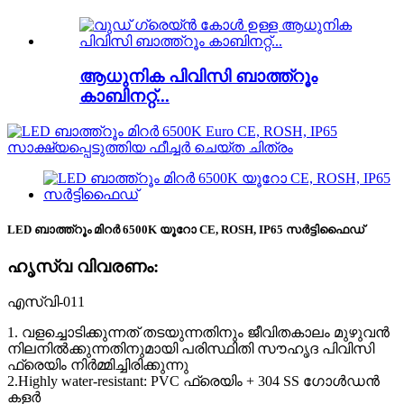
ആധുനിക പിവിസി ബാത്ത്റൂം
കാബിനറ്റ്...
LED ബാത്ത്റൂം മിറർ 6500K യൂറോ CE, ROSH, IP65 സർട്ടിഫൈഡ്
ഹൃസ്വ വിവരണം:
എസ്വി-011
1. വളച്ചൊടിക്കുന്നത് തടയുന്നതിനും ജീവിതകാലം മുഴുവൻ
നിലനിൽക്കുന്നതിനുമായി പരിസ്ഥിതി സൗഹൃദ പിവിസി
ഫ്രെയിം നിർമ്മിച്ചിരിക്കുന്നു
2.Highly water-resistant: PVC ഫ്രെയിം + 304 SS ഗോൾഡൻ
കളർ