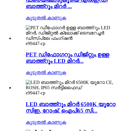
ബാത്ത്റൂം മിറർ ...
കൂടുതൽ കാണുക
e99447-cp
PET ഡിഫോഗറും ഡിജിറ്റും ഉള്ള
ബാത്ത്റൂം LED മിറർ...
കൂടുതൽ കാണുക
e99447-cp
LED ബാത്ത്റൂം മിറർ 6500K യൂറോ
സിഇ, റോഷ്, ഐപി65 സി...
കൂടുതൽ കാണുക