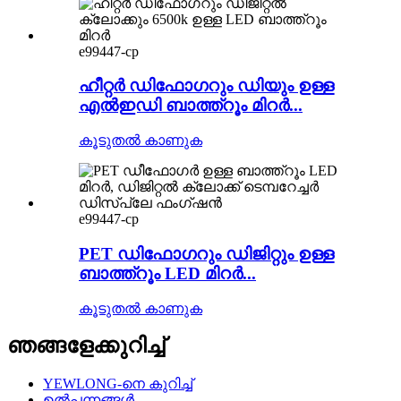
e99447-cp
ഹീറ്റർ ഡിഫോഗറും ഡിയും ഉള്ള
എൽഇഡി ബാത്ത്റൂം മിറർ...
കൂടുതൽ കാണുക
e99447-cp
PET ഡിഫോഗറും ഡിജിറ്റും ഉള്ള
ബാത്ത്റൂം LED മിറർ...
കൂടുതൽ കാണുക
ഞങ്ങളേക്കുറിച്ച്
YEWLONG-നെ കുറിച്ച്
ഉൽപ്പന്നങ്ങൾ