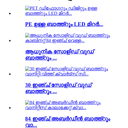
PE ഉള്ള ബാത്ത്റൂം LED മിറർ...
ആധുനിക സോളിഡ് വുഡ്
ബാത്ത്റൂം ...
30 ഇഞ്ച് സോളിഡ് വുഡ്
ബാത്ത്റൂം ...
84 ഇഞ്ച് അബർഡീൻ ബാത്ത്റൂം
വാ...