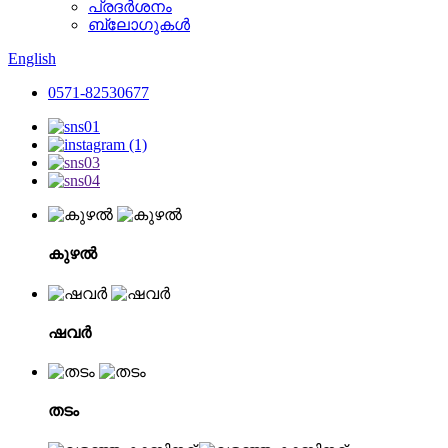
പ്രദർശനം
ബ്ലോഗുകൾ
English
0571-82530677
കുഴൽ
ഷവർ
തടം