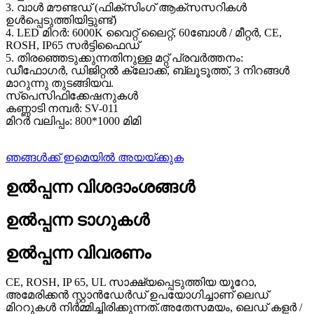
3. വാൾ മൗണ്ടഡ് (ഫിക്സിംഗ് ആക്‌സസറികൾ
ഉൾപ്പെടുത്തിയിട്ടുണ്ട്)
4. LED മിറർ: 6000K വൈറ്റ് ലൈറ്റ്, 60ബോൾ / മീറ്റർ, CE,
ROSH, IP65 സർട്ടിഫൈഡ്
5. തിരഞ്ഞെടുക്കുന്നതിനുള്ള മറ്റ് പ്രവർത്തനം:
ഡീഫോഗർ, ഡിജിറ്റൽ ക്ലോക്ക്, ബ്ലൂടൂത്ത്, 3 നിറങ്ങൾ
മാറുന്നു തുടങ്ങിയവ.
സ്പെസിഫിക്കേഷനുകൾ
കണ്ണാടി നമ്പർ: SV-011
മിറർ വലിപ്പം: 800*1000 മിമി
ഞങ്ങൾക്ക് ഇമെയിൽ അയയ്ക്കുക
ഉൽപ്പന്ന വിശദാംശങ്ങൾ
ഉൽപ്പന്ന ടാഗുകൾ
ഉൽപ്പന്ന വിവരണം
CE, ROSH, IP 65, UL സാക്ഷ്യപ്പെടുത്തിയ യൂറോ,
അമേരിക്കൻ സ്റ്റാൻഡേർഡ് ഉപയോഗിച്ചാണ് ലെഡ്
മിററുകൾ നിർമ്മിച്ചിരിക്കുന്നത്.അതേസമയം, ലെഡ് കളർ /