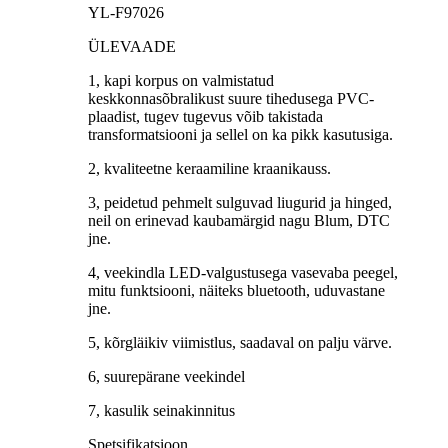
YL-F97026
ÜLEVAADE
1, kapi korpus on valmistatud
keskkonnasõbralikust suure tihedusega PVC-
plaadist, tugev tugevus võib takistada
transformatsiooni ja sellel on ka pikk kasutusiga.
2, kvaliteetne keraamiline kraanikauss.
3, peidetud pehmelt sulguvad liugurid ja hinged,
neil on erinevad kaubamärgid nagu Blum, DTC
jne.
4, veekindla LED-valgustusega vasevaba peegel,
mitu funktsiooni, näiteks bluetooth, uduvastane
jne.
5, kõrgläikiv viimistlus, saadaval on palju värve.
6, suurepärane veekindel
7, kasulik seinakinnitus
Spetsifikatsioon