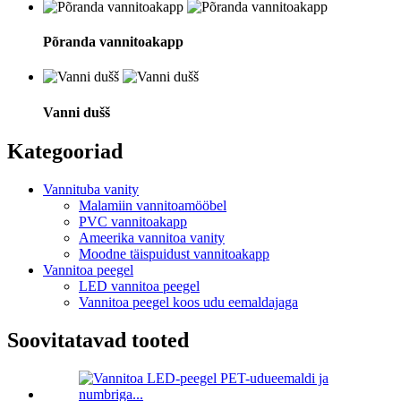
Põranda vannitoakapp
Vanni dušš
Kategooriad
Vannituba vanity
Malamiin vannitoamööbel
PVC vannitoakapp
Ameerika vannitoa vanity
Moodne täispuidust vannitoakapp
Vannitoa peegel
LED vannitoa peegel
Vannitoa peegel koos udu eemaldajaga
Soovitatavad tooted