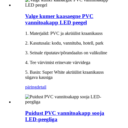
Valge kumer kaasaegne PVC
vannitoakapp LED peegel
1. Materjalid: PVC ja akrüülist kraanikauss
2. Kasutusala: kodu, vannituba, hotell, park
3. Seinale riputatav/põrandaalus on valikuline
4. Tee värvimist erinevate värvidega
5. Basin: Super White akrüülist kraanikauss
sügava kausiga
päring
detail
Puidust PVC vannitoakapp sooja
LED-peegliga