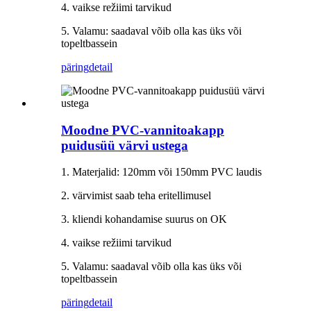
4. vaikse režiimi tarvikud
5. Valamu: saadaval võib olla kas üks või
topeltbassein
päring
detail
Moodne PVC-vannitoakapp
puidusüü värvi ustega
1. Materjalid: 120mm või 150mm PVC laudis
2. värvimist saab teha eritellimusel
3. kliendi kohandamise suurus on OK
4. vaikse režiimi tarvikud
5. Valamu: saadaval võib olla kas üks või
topeltbassein
päring
detail