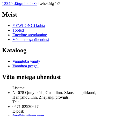
1
2
3
4
5
6
Järgmine >
>>
Lehekülg 1/7
Meist
YEWLONGi kohta
Tooted
Ettevõtte arendamine
Võta meiega ühendust
Kataloog
Vannituba vanity
Vannitoa peegel
Võta meiega ühendust
Lisama:
Nr 678 Qunyi küla, Guali linn, Xiaoshani piirkond,
Hangzhou linn, Zhejiangi provints.
Tel:
0571-82530677
E-post:
fyx@hzyilong.com