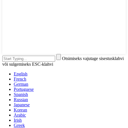
Otsimiseks vajutage sisestusklahvi
või sulgemiseks ESC-klahvi
English
French
German
Portuguese
Spanish
Russian
Japanese
Korean
Arabic
Irish
Greek