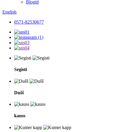
Blogid
English
0571-82530677
Segisti
Dušš
kauss