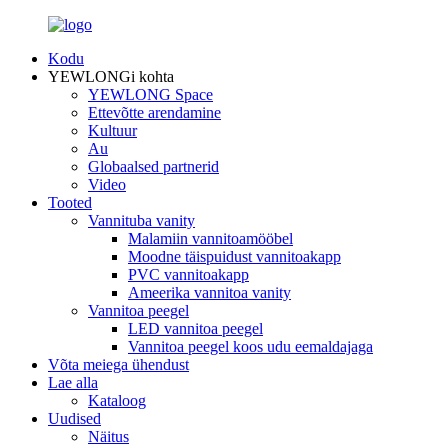
Kodu
YEWLONGi kohta
YEWLONG Space
Ettevõtte arendamine
Kultuur
Au
Globaalsed partnerid
Video
Tooted
Vannituba vanity
Malamiin vannitoamööbel
Moodne täispuidust vannitoakapp
PVC vannitoakapp
Ameerika vannitoa vanity
Vannitoa peegel
LED vannitoa peegel
Vannitoa peegel koos udu eemaldajaga
Võta meiega ühendust
Lae alla
Kataloog
Uudised
Näitus