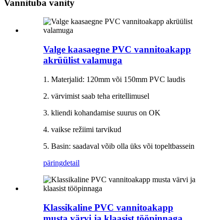
Vannituba vanity
Valge kaasaegne PVC vannitoakapp
akrüülist valamuga
1. Materjalid: 120mm või 150mm PVC laudis
2. värvimist saab teha eritellimusel
3. kliendi kohandamise suurus on OK
4. vaikse režiimi tarvikud
5. Basin: saadaval võib olla üks või topeltbassein
päring
detail
Klassikaline PVC vannitoakapp
musta värvi ja klaasist tööpinnaga