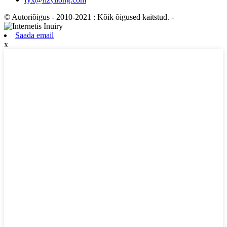
© Autoriõigus - 2010-2021 : Kõik õigused kaitstud.
-
Saada email
x