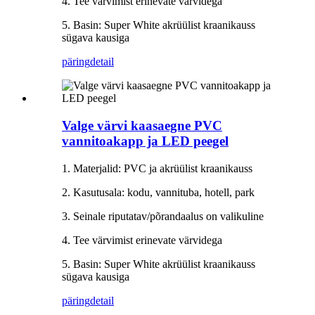
4. Tee värvimist erinevate värvidega
5. Basin: Super White akrüülist kraanikauss
sügava kausiga
päring
detail
Valge värvi kaasaegne PVC
vannitoakapp ja LED peegel
1. Materjalid: PVC ja akrüülist kraanikauss
2. Kasutusala: kodu, vannituba, hotell, park
3. Seinale riputatav/põrandaalus on valikuline
4. Tee värvimist erinevate värvidega
5. Basin: Super White akrüülist kraanikauss
sügava kausiga
päring
detail